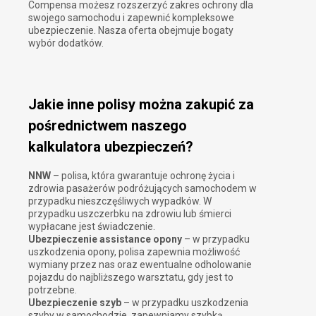
Compensa możesz rozszerzyć zakres ochrony dla
swojego samochodu i zapewnić kompleksowe
ubezpieczenie. Nasza oferta obejmuje bogaty
wybór dodatków.
Jakie inne polisy można zakupić za
pośrednictwem naszego
kalkulatora ubezpieczeń?
NNW
– polisa, która gwarantuje ochronę życia i
zdrowia pasażerów podróżujących samochodem w
przypadku nieszczęśliwych wypadków. W
przypadku uszczerbku na zdrowiu lub śmierci
wypłacane jest świadczenie.
Ubezpieczenie assistance opony
– w przypadku
uszkodzenia opony, polisa zapewnia możliwość
wymiany przez nas oraz ewentualne odholowanie
pojazdu do najbliższego warsztatu, gdy jest to
potrzebne.
Ubezpieczenie szyb
– w przypadku uszkodzenia
szyby w samochodzie, zapewniamy szybką