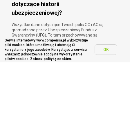
dotyczące historii
ubezpieczeniowej?
Wszystkie dane dotyczące Twoich polis OC i AC są
gromadzone przez Ubezpieczeniowy Fundusz
Gwarancyjny (UFG). To tam przechowywane są
informacje dotyczące historii zawieranych umów
Serwis internetowy www.compensa.pl wykorzystuje
pliki cookies, które umożliwiają i ułatwiają Ci
ubezpieczeniowych i zgłoszonych szkód. Nasz
OK
korzystanie z jego zasobów. Korzystając z serwisu
kalkulator OC uwzględnia te dane i nalicza
wyrażasz jednocześnie zgodę na wykorzystanie
dodatkowe zniżki na podstawie historii ubezpieczeń
plików cookies.
Zobacz politykę cookies.
z UFG, pod warunkiem braku zgłoszonych szkód .
Jakie dane są potrzebne do
skorzystania z kalkulatora OC
Compensa?
Obliczenie wysokości składki na ubezpieczenie OC
jeszcze nie było tak proste. Wystarczy podać datę
urodzenia właściciela i numer rejestracyjny pojazdu.