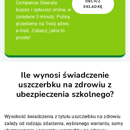
OBLICZ
Compensa Oświata
SKŁADKĘ
kupisz i opłacisz online, w
zaledwie 3 minuty. Polisę
prześlemy na Twój adres
e-mail. Zobacz, jakie to
proste!
Ile wynosi świadczenie
uszczerbku na zdrowiu z
ubezpieczenia szkolnego?
Wysokość świadczenia z tytułu uszczerbku na zdrowiu
zależy od rodzaju zdarzenia, wybranego wariantu, sumy