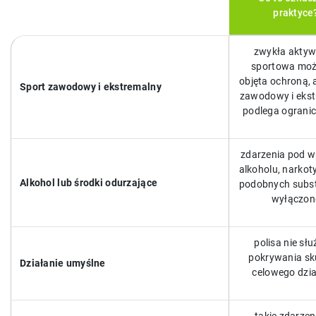
praktyce
zwykła akty
sportowa moż
objęta ochroną, 
Sport zawodowy i ekstremalny
zawodowy i eks
podlega ograni
zdarzenia pod 
alkoholu, narkot
Alkohol lub środki odurzające
podobnych subst
wyłączon
polisa nie słu
pokrywania s
Działanie umyślne
celowego dzia