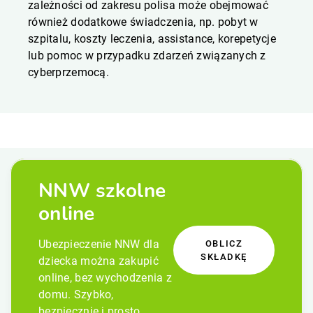
zależności od zakresu polisa może obejmować
również dodatkowe świadczenia, np. pobyt w
szpitalu, koszty leczenia, assistance, korepetycje
lub pomoc w przypadku zdarzeń związanych z
cyberprzemocą.
NNW szkolne
online
Ubezpieczenie NNW dla
OBLICZ
SKŁADKĘ
dziecka można zakupić
online, bez wychodzenia z
domu. Szybko,
bezpiecznie i prosto