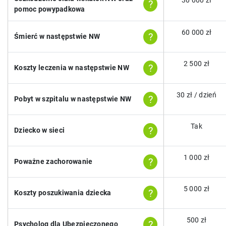
?
pomoc powypadkowa
60 000 zł
?
Śmierć w następstwie NW
2 500 zł
?
Koszty leczenia w następstwie NW
30 zł / dzień
?
Pobyt w szpitalu w następstwie NW
Tak
?
Dziecko w sieci
1 000 zł
?
Poważne zachorowanie
5 000 zł
?
Koszty poszukiwania dziecka
500 zł
?
Psycholog dla Ubezpieczonego