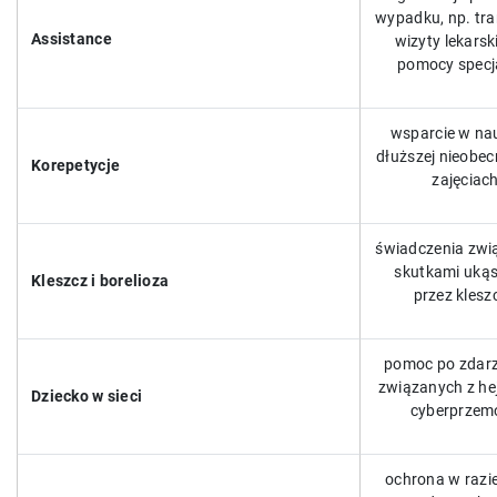
wypadku, np. tra
Assistance
wizyty lekarski
pomocy specja
wsparcie w na
dłuższej nieobec
Korepetycje
zajęciac
świadczenia zwi
skutkami ukąs
Kleszcz i borelioza
przez klesz
pomoc po zdar
związanych z he
Dziecko w sieci
cyberprzem
ochrona w razi