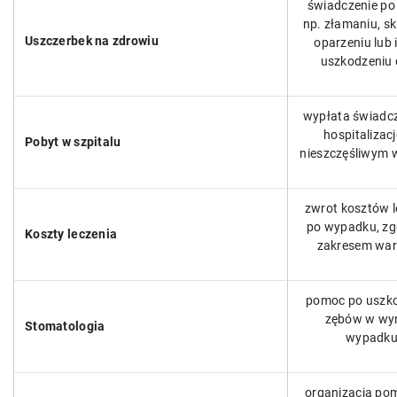
świadczenie po 
np. złamaniu, sk
Uszczerbek na zdrowiu
oparzeniu lub
uszkodzeniu 
wypłata świadcz
hospitalizac
Pobyt w szpitalu
nieszczęśliwym
zwrot kosztów l
po wypadku, zg
Koszty leczenia
zakresem war
pomoc po uszk
zębów w wy
Stomatologia
wypadk
organizacja po