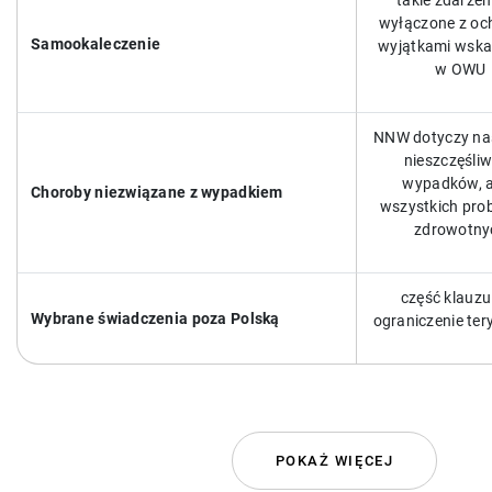
takie zdarzen
wyłączone z och
Samookaleczenie
wyjątkami wsk
w OWU
NNW dotyczy na
nieszczęśli
wypadków, a
Choroby niezwiązane z wypadkiem
wszystkich pr
zdrowotny
część klauzu
Wybrane świadczenia poza Polską
ograniczenie ter
POKAŻ WIĘCEJ