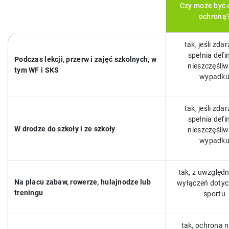
Czy może być 
ochroną
tak, jeśli zda
spełnia defin
Podczas lekcji, przerw i zajęć szkolnych, w
nieszczęśli
tym WF i SKS
wypadk
tak, jeśli zda
spełnia defin
W drodze do szkoły i ze szkoły
nieszczęśli
wypadk
tak, z uwzględ
Na placu zabaw, rowerze, hulajnodze lub
wyłączeń doty
treningu
sportu
tak, ochrona ni