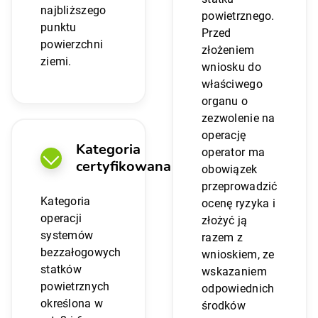
najbliższego
powietrznego.
punktu
Przed
powierzchni
złożeniem
ziemi.
wniosku do
właściwego
organu o
zezwolenie na
operację
Kategoria
operator ma
certyfikowana
obowiązek
przeprowadzić
Kategoria
ocenę ryzyka i
operacji
złożyć ją
systemów
razem z
bezzałogowych
wnioskiem, ze
statków
wskazaniem
powietrznych
odpowiednich
określona w
środków