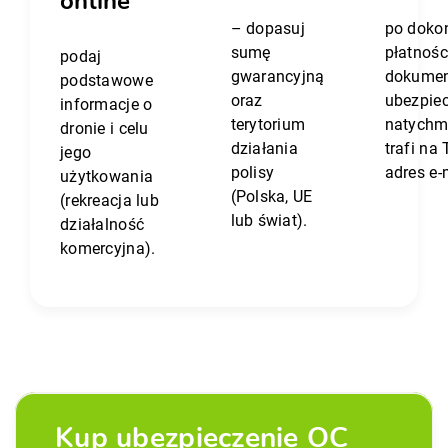
online
– dopasuj
po doko
sumę
płatnośc
podaj
gwarancyjną
dokume
podstawowe
oraz
ubezpie
informacje o
terytorium
natychm
dronie i celu
działania
trafi na
jego
polisy
adres e-
użytkowania
(Polska, UE
(rekreacja lub
lub świat).
działalność
komercyjna).
Kup ubezpieczenie OC