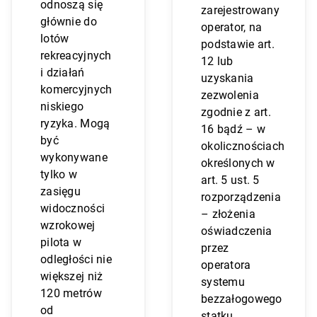
odnoszą się
zarejestrowany
głównie do
operator, na
lotów
podstawie art.
rekreacyjnych
12 lub
i działań
uzyskania
komercyjnych
zezwolenia
niskiego
zgodnie z art.
ryzyka. Mogą
16 bądź – w
być
okolicznościach
wykonywane
określonych w
tylko w
art. 5 ust. 5
zasięgu
rozporządzenia
widoczności
– złożenia
wzrokowej
oświadczenia
pilota w
przez
odległości nie
operatora
większej niż
systemu
120 metrów
bezzałogowego
od
statku