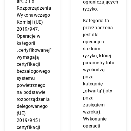
art. 3 i 6
ograniczających
Rozporządzenia
ryzyko.
Wykonawczego
Kategoria ta
Komisji (UE)
przeznaczona
2019/947.
jest dla
Operacje w
operacji o
kategorii
średnim
„certyfikowanej”
ryzyku, której
wymagają
parametry lotu
certyfikacji
wychodzą
bezzałogowego
poza
systemu
kategorię
powietrznego
„otwartą”(loty
na podstawie
poza
rozporządzenia
zasięgiem
delegowanego
wzroku).
(UE)
Wykonanie
2019/945 i
operacji
certyfikacji