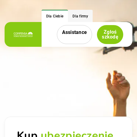
Dla Ciebie
Dla firmy
Zgłoś
Assistance
Menu nawigacyjne
szkodę
Kup
ubezpieczenie