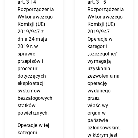
art. 3 i 4
art. 3 i 5
Rozporządzenia
Rozporządzenia
Wykonawczego
Wykonawczego
Komisji (UE)
Komisji (UE)
2019/947 z
2019/947.
dnia 24 maja
Operacje w
2019 r. w
kategorii
sprawie
„szczególnej”
przepisów i
wymagają
procedur
uzyskania
dotyczących
zezwolenia na
eksploatacji
operację
systemów
wydanego
bezzałogowych
przez
statków
właściwy
powietrznych.
organ w
państwie
Operacje w tej
członkowskim,
kategorii
w którym jest