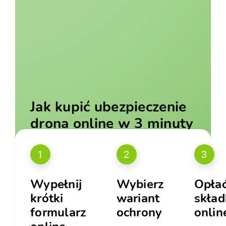
Jak kupić ubezpieczenie
drona online w 3 minuty
1
2
3
Wypełnij
Wybierz
Opła
krótki
wariant
skład
formularz
ochrony
onlin