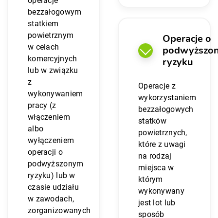
operacje
bezzałogowym
statkiem
powietrznym
Operacje o
w celach
podwyższo
komercyjnych
ryzyku
lub w związku
z
Operacje z
wykonywaniem
wykorzystaniem
pracy (z
bezzałogowych
włączeniem
statków
albo
powietrznych,
wyłączeniem
które z uwagi
operacji o
na rodzaj
podwyższonym
miejsca w
ryzyku) lub w
którym
czasie udziału
wykonywany
w zawodach,
jest lot lub
zorganizowanych
sposób