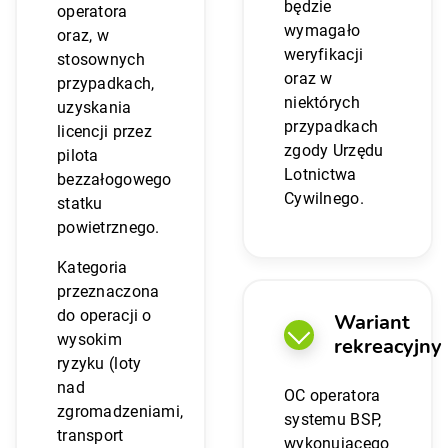
będzie
operatora
wymagało
oraz, w
weryfikacji
stosownych
oraz w
przypadkach,
niektórych
uzyskania
przypadkach
licencji przez
zgody Urzędu
pilota
Lotnictwa
bezzałogowego
Cywilnego.
statku
powietrznego.
Kategoria
przeznaczona
do operacji o
Wariant
wysokim
rekreacyjny
ryzyku (loty
nad
OC operatora
zgromadzeniami,
systemu BSP,
transport
wykonującego