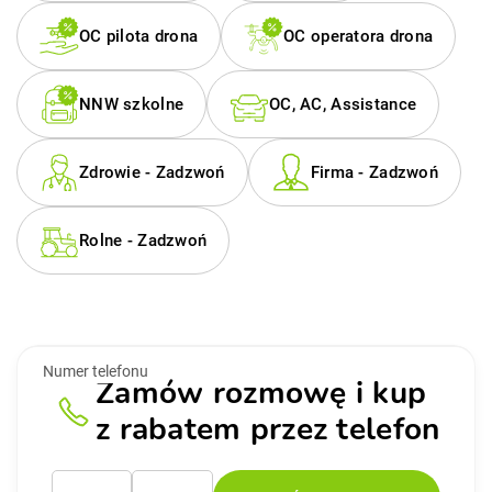
OC pilota drona
OC operatora drona
NNW szkolne
OC, AC, Assistance
Zdrowie - Zadzwoń
Firma - Zadzwoń
Rolne - Zadzwoń
Imię
Numer telefonu
Zamów rozmowę i kup
z rabatem przez telefon
Please leave this field empty.