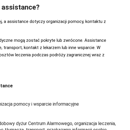
d assistance?
 a assistance dotyczy organizacji pomocy, kontaktu z
medyczne mogą zostać pokryte lub zwrócone. Assistance
 transport, kontakt z lekarzem lub inne wsparcie. W
osztów leczenia podczas podróży zagranicznej wraz z
stance
izacja pomocy i wsparcie informacyjne
dobowy dyżur Centrum Alarmowego, organizacja leczenia,
 tłumacza, transport, przekazanie informacji osobie