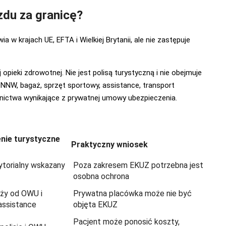
du za granicę?
 krajach UE, EFTA i Wielkiej Brytanii, ale nie zastępuje
opieki zdrowotnej. Nie jest polisą turystyczną i nie obejmuje
 NNW, bagaż, sprzęt sportowy, assistance, transport
ictwa wynikające z prywatnej umowy ubezpieczenia.
nie turystyczne
Praktyczny wniosek
ytorialny wskazany
Poza zakresem EKUZ potrzebna jest
osobna ochrona
eży od OWU i
Prywatna placówka może nie być
 assistance
objęta EKUZ
Pacjent może ponosić koszty,