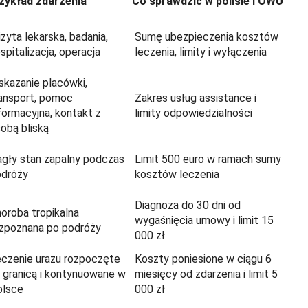
zykład zdarzenia
Co sprawdzić w polisie i OWU
zyta lekarska, badania,
Sumę ubezpieczenia kosztów
spitalizacja, operacja
leczenia, limity i wyłączenia
kazanie placówki,
ansport, pomoc
Zakres usług assistance i
formacyjna, kontakt z
limity odpowiedzialności
obą bliską
gły stan zapalny podczas
Limit 500 euro w ramach sumy
odróży
kosztów leczenia
Diagnoza do 30 dni od
oroba tropikalna
wygaśnięcia umowy i limit 15
zpoznana po podróży
000 zł
czenie urazu rozpoczęte
Koszty poniesione w ciągu 6
 granicą i kontynuowane w
miesięcy od zdarzenia i limit 5
olsce
000 zł