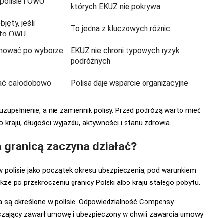
 polisie i OWU
których EKUZ nie pokrywa
jęty, jeśli
To jedna z kluczowych różnic
 to OWU
mować po wyborze
EKUZ nie chroni typowych ryzyk
podróżnych
ać całodobowo
Polisa daje wsparcie organizacyjne
uzupełnienie, a nie zamiennik polisy. Przed podróżą warto mieć
 kraju, długości wyjazdu, aktywności i stanu zdrowia.
a granicą zaczyna działać?
polisie jako początek okresu ubezpieczenia, pod warunkiem
kże po przekroczeniu granicy Polski albo kraju stałego pobytu.
a są określone w polisie. Odpowiedzialność Compensy
ieczający zawarł umowę i ubezpieczony w chwili zawarcia umowy