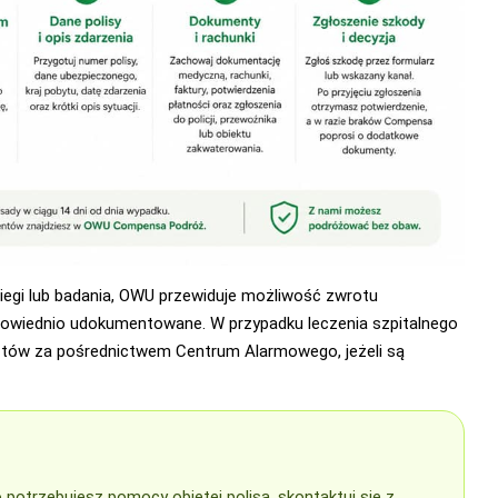
biegi lub badania, OWU przewiduje możliwość zwrotu
dpowiednio udokumentowane. W przypadku leczenia szpitalnego
sztów za pośrednictwem Centrum Alarmowego, jeżeli są
 potrzebujesz pomocy objętej polisą, skontaktuj się z