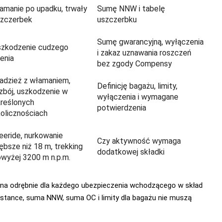
amanie po upadku, trwały
Sumę NNW i tabelę
szczerbek
uszczerbku
Sumę gwarancyjną, wyłączenia
szkodzenie cudzego
i zakaz uznawania roszczeń
enia
bez zgody Compensy
adzież z włamaniem,
Definicję bagażu, limity,
zbój, uszkodzenie w
wyłączenia i wymagane
reślonych
potwierdzenia
olicznościach
eeride, nurkowanie
Czy aktywność wymaga
ębsze niż 18 m, trekking
dodatkowej składki
wyżej 3200 m n.p.m.
na odrębnie dla każdego ubezpieczenia wchodzącego w skład
istance, suma NNW, suma OC i limity dla bagażu nie muszą