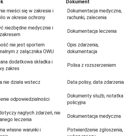
ek
Dokument
ie mieści się w zakresie i
Dokumentacja medyczna,
iło w okresie ochrony
rachunki, zalecenia
yć niezbędne medycznie i
Dokumentacja leczenia
 zakresem
ość nie jest sportem
Opis zdarzenia,
malnym z załącznika OWU
dokumentacja
na dodatkowa składka i
Polisa z rozszerzeniem
wy zakres
a nie działa wstecz
Data polisy, data zdarzenia
Dokumenty służb, notatka
enie odpowiedzialności
policyjna
dotyczy nagłych zdarzeń, nie
Dokumentacja medyczna
anego leczenia
ma własne warunki i
Potwierdzenie zgłoszenia,