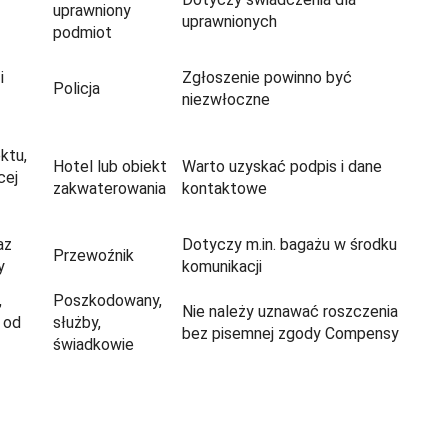
uprawniony
uprawnionych
podmiot
i
Zgłoszenie powinno być
Policja
niezwłoczne
ktu,
Hotel lub obiekt
Warto uzyskać podpis i dane
cej
zakwaterowania
kontaktowe
az
Dotyczy m.in. bagażu w środku
Przewoźnik
y
komunikacji
,
Poszkodowany,
Nie należy uznawać roszczenia
 od
służby,
bez pisemnej zgody Compensy
świadkowie