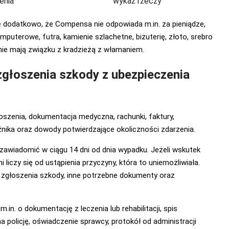
enia
wykaz rzeczy
dodatkowo, że Compensa nie odpowiada m.in. za pieniądze,
mputerowe, futra, kamienie szlachetne, biżuterię, złoto, srebro
i nie mają związku z kradzieżą z włamaniem.
zgłoszenia szkody z ubezpieczenia
oszenia, dokumentacja medyczna, rachunki, faktury,
nika oraz dowody potwierdzające okoliczności zdarzenia.
awiadomić w ciągu 14 dni od dnia wypadku. Jeżeli wskutek
liczy się od ustąpienia przyczyny, która to uniemożliwiała.
 zgłoszenia szkody, inne potrzebne dokumenty oraz
. o dokumentację z leczenia lub rehabilitacji, spis
 policję, oświadczenie sprawcy, protokół od administracji