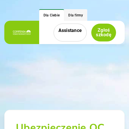
Dla Ciebie
Dla firmy
Zgłoś
Assistance
Menu nawigacyjne
szkodę
Ubezpieczenie OC