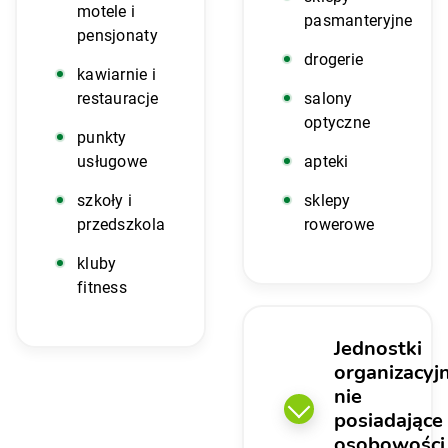
motele i
pasmanteryjne
pensjonaty
drogerie
kawiarnie i
restauracje
salony
optyczne
punkty
usługowe
apteki
szkoły i
sklepy
przedszkola
rowerowe
kluby
fitness
Jednostki
organizacyj
nie
posiadające
osobowości