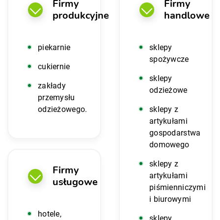
Firmy
Firmy
produkcyjne
handlowe
piekarnie
sklepy
spożywcze
cukiernie
sklepy
zakłady
odzieżowe
przemysłu
odzieżowego.
sklepy z
artykułami
gospodarstwa
domowego
sklepy z
Firmy
artykułami
usługowe
piśmienniczymi
i biurowymi
hotele,
sklepy