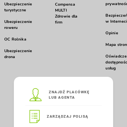
prywatnośc
Ubezpieczenie
Compensa
turystyczne
MULTI
Bezpiecze
Zdrowie dla
w Internec
Ubezpieczenie
firm
roweru
Opinie
OC Rolnika
Mapa stron
Ubezpieczenie
Oświadcze
drona
dostępnośc
usług
ZNAJDŹ PLACÓWKĘ
LUB AGENTA
ZARZĄDZAJ POLISĄ