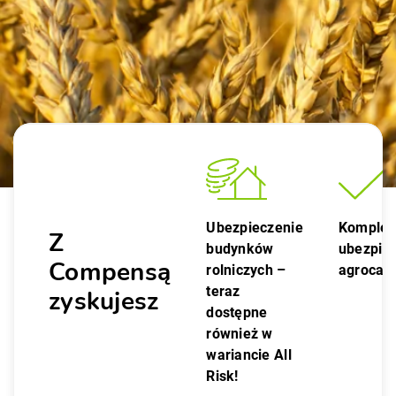
Ubezpieczenie
Komple
Z
budynków
ubezpie
Compensą
rolniczych –
agrocas
teraz
zyskujesz
dostępne
również w
wariancie All
Risk!