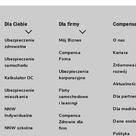
Dla Ciebie
Dla firmy
Compens
Ubezpieczenia
Mój Biznes
O nas
zdrowotne
Compensa
Kariera
Ubezpieczenie
Firma
Zrównowa
samochodu
Ubezpieczenia
rozwój
Kalkulator OC
korporacyjne
Aktualnośc
Ubezpieczenie
Floty
Dla partne
mieszkania
samochodowe
i leasingi
Dla medió
NNW
Indywidualne
Compensa
Dane oso
Zdrowie dla
NNW szkolne
firm
Polityka