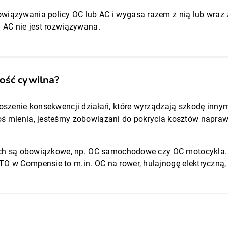
wiązywania policy OC lub AC i wygasa razem z nią lub wraz z
a AC nie jest rozwiązywana.
ność cywilna?
noszenie konsekwencji działań, które wyrządzają szkodę innym
oś mienia, jesteśmy zobowiązani do pokrycia kosztów naprawy
 nich są obowiązkowe, np. OC samochodowe czy OC motocykla. 
O w Compensie to m.in. OC na rower, hulajnogę elektryczną,