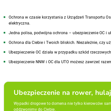
Ochrona w czasie korzystania z Urządzeń Transportu Oso
elektryczna.
Jedna polisa, podwójna ochrona – ubezpieczenie OC i 
Ochrona dla Ciebie i Twoich bliskich. Niezależnie, czy uż
Ubezpieczenie OC działa w przypadku szkód rzeczowych
Ubezpieczenie NNW i OC dla UTO możesz zawrzeć raze
Ubezpieczenie na rower, hula
Wypadki drogowe to domena nie tylko kierowców samoc
oddzwonimy do Ciebie.