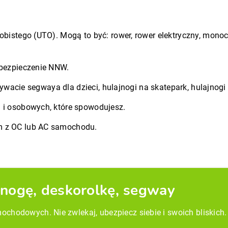
bistego (UTO). Mogą to być: rower, rower elektryczny, monoc
ubezpieczenie NNW.
ywacie segwaya dla dzieci, hulajnogi na skatepark, hulajnogi e
 i osobowych, które spowodujesz.
m z OC lub AC samochodu.
jnogę, deskorolkę, segway
hodowych. Nie zwlekaj, ubezpiecz siebie i swoich bliskich.