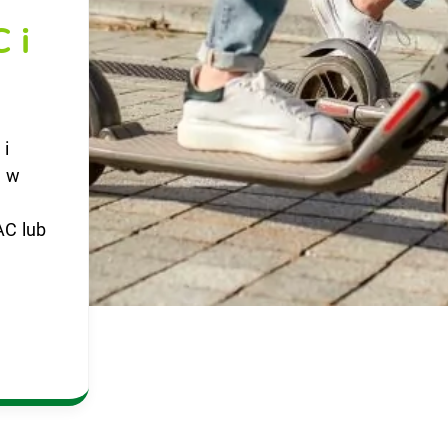
 i
 i
) w
AC lub