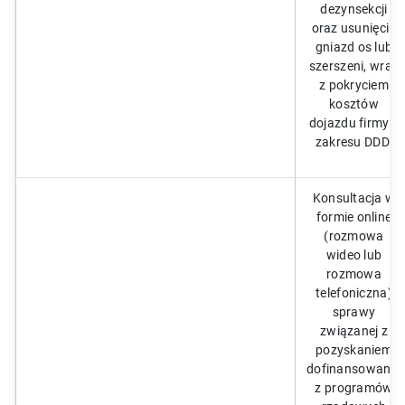
dezynsekcji
oraz usunięcia
gniazd os lub
szerszeni, wraz
z pokryciem
kosztów
dojazdu firmy z
zakresu DDD.
Konsultacja w
formie online
(rozmowa
wideo lub
rozmowa
telefoniczna)
sprawy
związanej z
pozyskaniem
dofinansowania
z programów