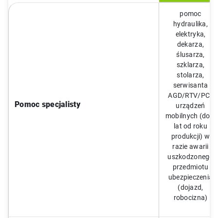
pomoc
hydraulika,
elektryka,
dekarza,
ślusarza,
szklarza,
stolarza,
serwisanta
AGD/RTV/PC i
Pomoc specjalisty
urządzeń
mobilnych (do 7
lat od roku
produkcji) w
razie awarii
uszkodzonego
przedmiotu
ubezpieczenia
(dojazd,
robocizna)