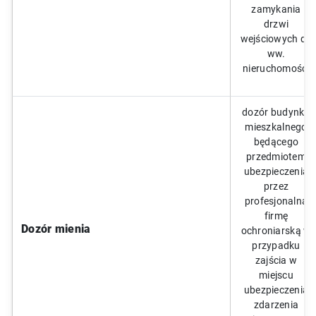
zamykania
drzwi
wejściowych do
ww.
nieruchomości
dozór budynku
mieszkalnego
będącego
przedmiotem
ubezpieczenia
przez
profesjonalną
firmę
Dozór mienia
ochroniarską w
przypadku
zajścia w
miejscu
ubezpieczenia
zdarzenia