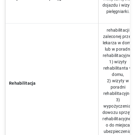
dojazdu i wizyty
pielęgniarki.
rehabilitacji
zaleconej przez
lekarza w domu
lub w poradni
rehabilitacyjnej:
1) wizyty
rehabilitanta w
domu,
2) wizyty w
Rehabilitacja
poradni
rehabilitacyjnej
3)
wypożyczenia i
dowozu sprzętu
rehabilitacyjneg
o do miejsca
ubezpieczenia.