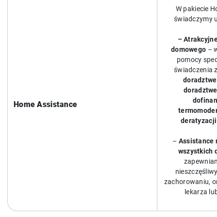
W pakiecie H
świadczymy us
– Atrakcyjn
domowego
– 
pomocy specj
świadczenia z
doradztwe
doradztwe
dofina
Home Assistance
termomodern
deratyzacji
–
Assistance
wszystkich
zapewnia
nieszczęśliw
zachorowaniu, o
lekarza lu