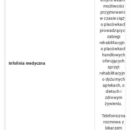
innymi lekami,
możliwości
przyjmowania
w czasie ciąży;
o placówkach
prowadzących
zabiegi
rehabilitacyjne,
o placówkach
handlowych
oferujących
Infolinia medyczna
sprzęt
rehabilitacyjny,
o dyżurnych
aptekach, o
dietach i
zdrowym
żywieniu.
Telefoniczna
rozmowa z
lekarzem