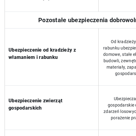
Pozostałe ubezpieczenia dobrowol
Od kradzieży
rabunku ubezpi
Ubezpieczenie od kradzieży z
domowe, stałe e
włamaniem i rabunku
budowli, zewnęt
materiały, zap
gospodars
Ubezpiecza
Ubezpieczenie zwierząt
gospodarskie o
gospodarskich
zdarzeń losowych
porażenie p