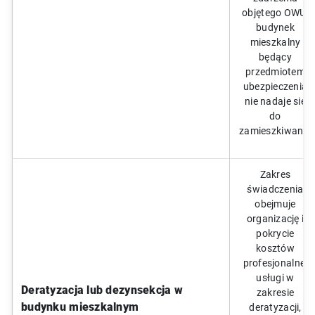
objętego OWU,
budynek
mieszkalny
będący
przedmiotem
ubezpieczenia
nie nadaje się
do
zamieszkiwania
Zakres
świadczenia
obejmuje
organizację i
pokrycie
kosztów
profesjonalnej
usługi w
Deratyzacja lub dezynsekcja w
zakresie
budynku mieszkalnym
deratyzacji,