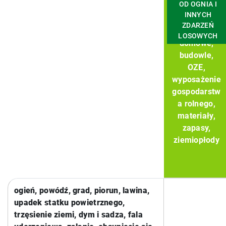
OD OGNIA I
INNYCH
ZDARZEŃ
Ruchomości
LOSOWYCH
domowe,
budowle,
OZE,
wyposażenie
gospodarstw
a rolnego,
materiały,
zapasy,
ziemiopłody
ogień, powódź, grad, piorun, lawina,
upadek statku powietrznego,
trzęsienie ziemi, dym i sadza, fala