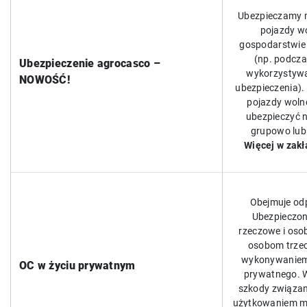
Ubezpieczamy m
pojazdy w
gospodarstwie 
(np. podcz
Ubezpieczenie agrocasco –
wykorzystywa
NOWOŚĆ!
ubezpieczenia). 
pojazdy woln
ubezpieczyć 
grupowo lub 
Więcej w zakł
Obejmuje od
Ubezpieczon
rzeczowe i os
osobom trzec
wykonywaniem 
OC w życiu prywatnym
prywatnego. W
szkody związan
użytkowaniem mi