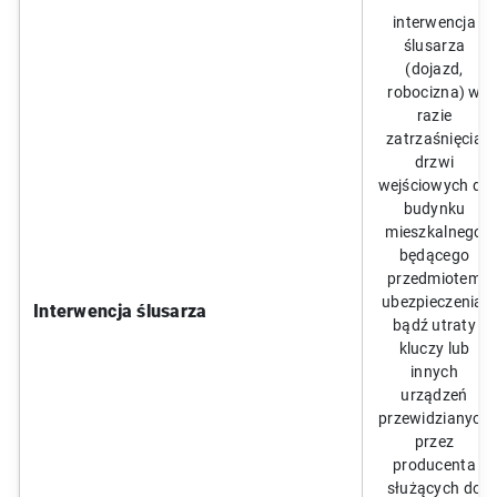
interwencja
ślusarza
(dojazd,
robocizna) w
razie
zatrzaśnięcia
drzwi
wejściowych do
budynku
mieszkalnego
będącego
przedmiotem
ubezpieczenia,
Interwencja ślusarza
bądź utraty
kluczy lub
innych
urządzeń
przewidzianych
przez
producenta
służących do