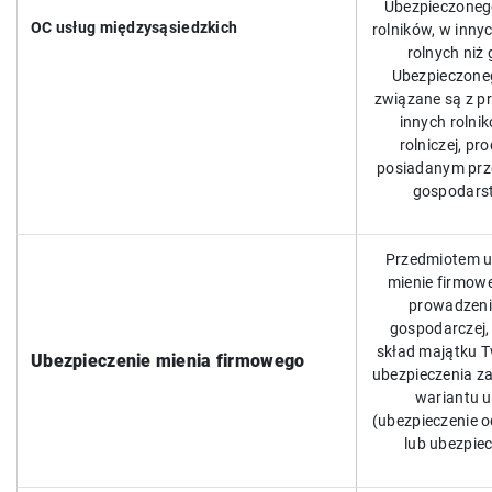
Ubezpieczonego
OC usług międzysąsiedzkich
rolników, w inn
rolnych niż
Ubezpieczonego
związane są z p
innych rolni
rolniczej, pro
posiadanym prze
gospodars
Przedmiotem ub
mienie firmow
prowadzenia
gospodarczej,
skład majątku Tw
Ubezpieczenie mienia firmowego
ubezpieczenia z
wariantu u
(ubezpieczenie 
lub ubezpiec