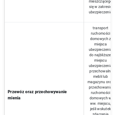
mieszczącego
się w zakresie
ubezpieczenia
transport
ruchomości
domowych z
miejsca
ubezpieczenia
do najbliższej
miejscu
ubezpieczenia
przechowalni
mebli lub
magazynu oraz
przechowania
Przewóz oraz przechowywanie
ruchomości
mienia
domowych w
ww. miejscu,
jeśli wskutek
zdarzenia