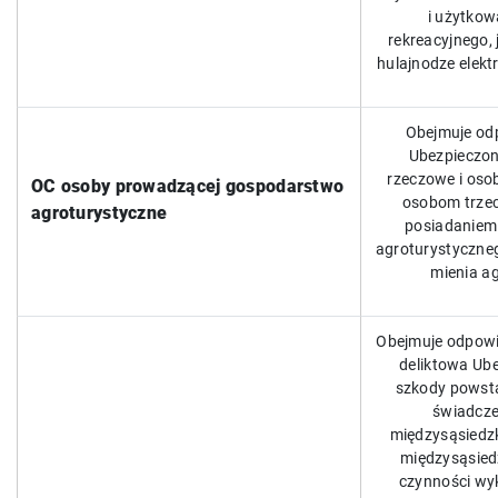
i użytkow
rekreacyjnego, 
hulajnodze elekt
Obejmuje od
Ubezpieczon
rzeczowe i os
OC osoby prowadzącej gospodarstwo
osobom trzec
agroturystyczne
posiadaniem
agroturystyczneg
mienia a
Obejmuje odpowi
deliktowa Ub
szkody powsta
świadcze
międzysąsiedzk
międzysąsiedz
czynności wy