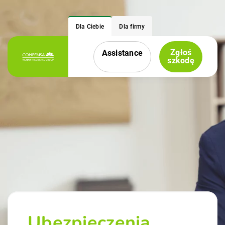
Dla Ciebie
Dla firmy
Zgłoś
Assistance
Menu nawigacyjne
szkodę
Ubezpieczenia