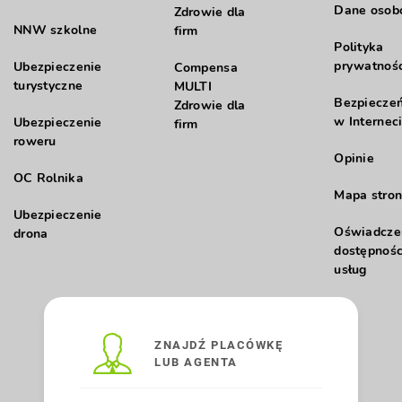
Dane oso
Zdrowie dla
NNW szkolne
firm
Polityka
prywatnośc
Ubezpieczenie
Compensa
turystyczne
MULTI
Bezpiecze
Zdrowie dla
w Internec
Ubezpieczenie
firm
roweru
Opinie
OC Rolnika
Mapa stron
Ubezpieczenie
Oświadcze
drona
dostępnośc
usług
ZNAJDŹ PLACÓWKĘ
LUB AGENTA