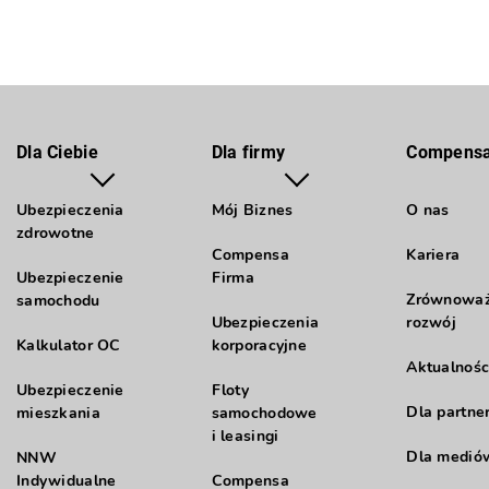
Dla Ciebie
Dla firmy
Compens
Ubezpieczenia
Mój Biznes
O nas
zdrowotne
Compensa
Kariera
Ubezpieczenie
Firma
Zrównowa
samochodu
Ubezpieczenia
rozwój
Kalkulator OC
korporacyjne
Aktualnośc
Ubezpieczenie
Floty
Dla partne
mieszkania
samochodowe
i leasingi
Dla medió
NNW
Indywidualne
Compensa