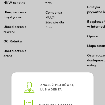
NNW szkolne
firm
Polityka
prywatnośc
Ubezpieczenie
Compensa
turystyczne
MULTI
Bezpiecze
Zdrowie dla
w Internec
Ubezpieczenie
firm
roweru
Opinie
OC Rolnika
Mapa stron
Ubezpieczenie
Oświadcze
drona
dostępnośc
usług
ZNAJDŹ PLACÓWKĘ
LUB AGENTA