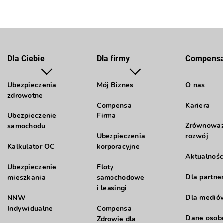
Dla Ciebie
Dla firmy
Compens
Ubezpieczenia
Mój Biznes
O nas
zdrowotne
Compensa
Kariera
Ubezpieczenie
Firma
Zrównowa
samochodu
Ubezpieczenia
rozwój
Kalkulator OC
korporacyjne
Aktualnośc
Ubezpieczenie
Floty
Dla partne
mieszkania
samochodowe
i leasingi
Dla medió
NNW
Indywidualne
Compensa
Dane oso
Zdrowie dla