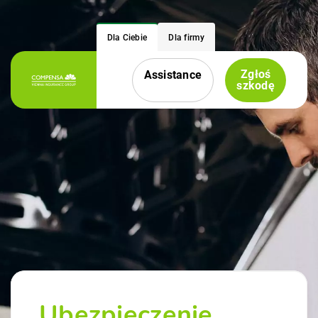
Dla Ciebie
Dla firmy
Zgłoś
Assistance
Menu nawigacyjne
szkodę
Ubezpieczenie