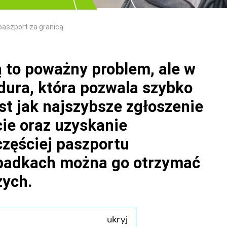
paszport za granicą
 to poważny problem, ale w
edura, która pozwala szybko
st jak najszybsze zgłoszenie
ie oraz uzyskanie
zęściej paszportu
padkach można go otrzymać
zych.
ukryj