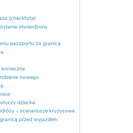
azu (checklista)
zostanie stwierdzony
eniu paszportu za granicą
ka
t konieczne
yrobienie nowego
cą
nice
dotyczy dziecka
podróży – scenariusze kryzysowe
 granicą przed wyjazdem