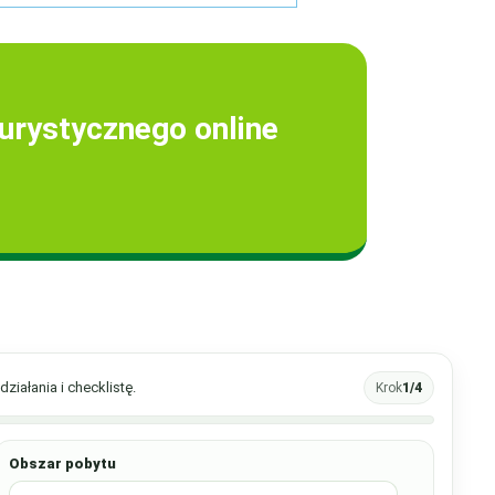
urystycznego online
ziałania i checklistę.
Krok
1/4
Obszar pobytu