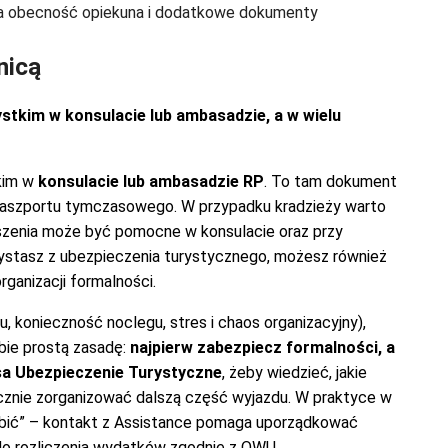
 obecność opiekuna i dodatkowe dokumenty
nicą
stkim w konsulacie lub ambasadzie, a w wielu
tkim w
konsulacie lub ambasadzie RP
. To tam dokument
 paszportu tymczasowego. W przypadku kradzieży warto
oszenia może być pomocne w konsulacie oraz przy
ystasz z ubezpieczenia turystycznego, możesz również
ganizacji formalności.
u, konieczność noclegu, stres i chaos organizacyjny),
bie prostą zasadę:
najpierw zabezpiecz formalności, a
a Ubezpieczenie Turystyczne
, żeby wiedzieć, jakie
ecznie zorganizować dalszą część wyjazdu. W praktyce w
 zrobić” – kontakt z Assistance pomaga uporządkować
ię do rozliczenia wydatków zgodnie z OWU.