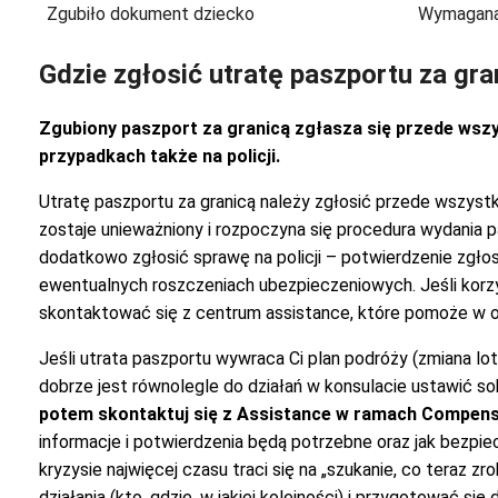
Zgubiło dokument dziecko
Wymagana
Gdzie zgłosić utratę paszportu za gra
Zgubiony paszport za granicą zgłasza się przede wszy
przypadkach także na policji.
Utratę paszportu za granicą należy zgłosić przede wszys
zostaje unieważniony i rozpoczyna się procedura wydania
dodatkowo zgłosić sprawę na policji – potwierdzenie zgł
ewentualnych roszczeniach ubezpieczeniowych. Jeśli korz
skontaktować się z centrum assistance, które pomoże w or
Jeśli utrata paszportu wywraca Ci plan podróży (zmiana lot
dobrze jest równolegle do działań w konsulacie ustawić so
potem skontaktuj się z Assistance w ramach Compens
informacje i potwierdzenia będą potrzebne oraz jak bezpi
kryzysie najwięcej czasu traci się na „szukanie, co teraz
działania (kto, gdzie, w jakiej kolejności) i przygotować s