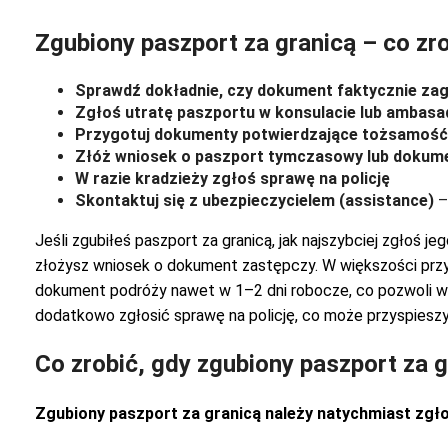
Zgubiony paszport za granicą – co zro
S
prawdź dokładnie, czy dokument faktycznie zag
Zgłoś utratę paszportu w konsulacie lub ambasa
Przygotuj dokumenty potwierdzające tożsamość
Złóż wniosek o paszport tymczasowy lub dokum
W razie kradzieży zgłoś sprawę na policję
Skontaktuj się z ubezpieczycielem (assistance)
–
Jeśli zgubiłeś paszport za granicą, jak najszybciej zgłoś j
złożysz wniosek o dokument zastępczy. W większości pr
dokument podróży nawet w 1–2 dni robocze, co pozwoli wróc
dodatkowo zgłosić sprawę na policję, co może przyspieszy
Co zrobić, gdy zgubiony paszport za 
Zgubiony paszport za granicą należy natychmiast zgło