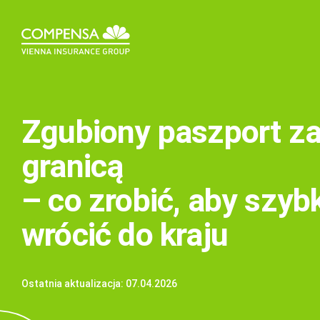
Zgubiony paszport z
granicą
– co zrobić, aby szyb
wrócić do kraju
Ostatnia aktualizacja: 07.04.2026