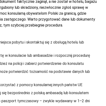
e dokument faktycznie zaginął, a nie został w hotelu, bagażu
zgubiony lub skradziony, niezwłocznie zgłoś sprawę w
moc konsularną obywatelom Polski za granicą, gdzie
ania zastępczego. Warto przygotować dane lub dokumenty
, tym szybciej przebiegnie procedura.
ejsca pobytu i skontaktuj się z obsługą hotelu lub
tę w konsulacie lub ambasadzie i rozpocznij procedurę
zież na policji i zabierz potwierdzenie do konsulatu
może potwierdzić tożsamość na podstawie danych lub
orzystać z pomocy konsularnej innych państw UE
j się bezpośrednio z polską ambasadą lub konsulatem
o paszport tymczasowy – zwykle wydawany w 1–2 dni