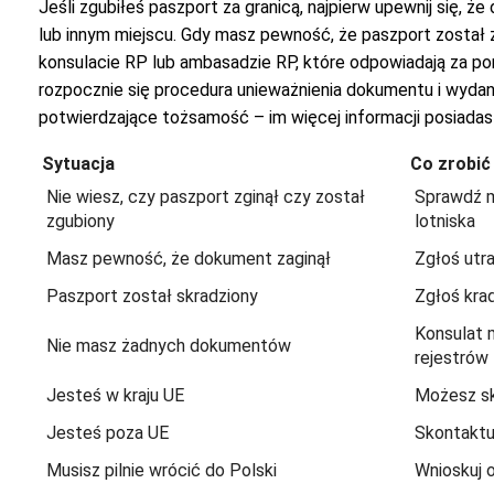
Jeśli zgubiłeś paszport za granicą, najpierw upewnij się, ż
lub innym miejscu. Gdy masz pewność, że paszport został 
konsulacie RP lub ambasadzie RP, które odpowiadają za po
rozpocznie się procedura unieważnienia dokumentu i wyd
potwierdzające tożsamość – im więcej informacji posiadasz
Sytuacja
Co zrobić
Nie wiesz, czy paszport zginął czy został
Sprawdź mi
zgubiony
lotniska
Masz pewność, że dokument zaginął
Zgłoś utra
Paszport został skradziony
Zgłoś krad
Konsulat 
Nie masz żadnych dokumentów
rejestrów
Jesteś w kraju UE
Możesz sk
Jesteś poza UE
Skontaktu
Musisz pilnie wrócić do Polski
Wnioskuj 