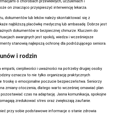
rmacjami o chorobach przewlekłych, uczuleniach i
że on znacząco przyspieszyć interwencję lekarza.
ażu, dokumentów lub leków należy skontaktować się z
skaże najbliższą placówkę medyczną lub ambasadę. Dobrze jest
ażnych dokumentów w bezpiecznej chmurze. Kluczem do
tuacjach awaryjnych jest spokój, wiedza i wcześniejsze
ementy stanowią najlepszą ochronę dla podróżującego seniora.
unów i rodzin
mpatii, cierpliwości i uważności na potrzeby drugiej osoby.
odziny oznacza to nie tylko organizację praktycznych
że troskę o emocjonalne poczucie bezpieczeństwa. Seniorzy
 na zmiany otoczenia, dlatego warto wcześniej omawiać plan
i pozostawiać czas na adaptację. Jasna komunikacja, spokojne
pomagają zredukować stres oraz zwiększają zaufanie.
ieć przy sobie podstawowe informacje o stanie zdrowia