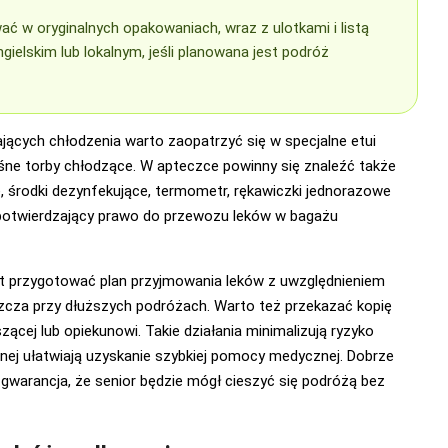
ać w oryginalnych opakowaniach, wraz z ulotkami i listą
ielskim lub lokalnym, jeśli planowana jest podróż
ących chłodzenia warto zaopatrzyć się w specjalne etui
śne torby chłodzące. W apteczce powinny się znaleźć także
e, środki dezynfekujące, termometr, rękawiczki jednorazowe
otwierdzający prawo do przewozu leków w bagażu
t przygotować plan przyjmowania leków z uwzględnieniem
cza przy dłuższych podróżach. Warto też przekazać kopię
zącej lub opiekunowi. Takie działania minimalizują ryzyko
yjnej ułatwiają uzyskanie szybkiej pomocy medycznej. Dobrze
warancja, że senior będzie mógł cieszyć się podróżą bez