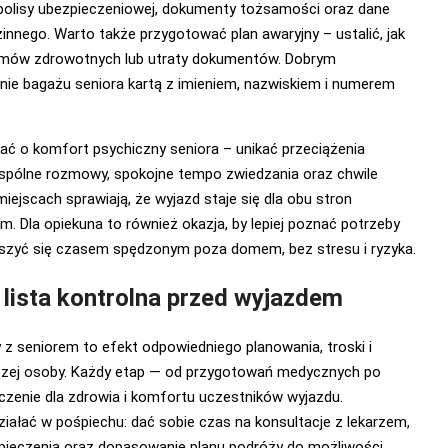
r polisy ubezpieczeniowej, dokumenty tożsamości oraz dane
innego. Warto także przygotować plan awaryjny – ustalić, jak
emów zdrowotnych lub utraty dokumentów. Dobrym
nie bagażu seniora kartą z imieniem, nazwiskiem i numerem
ać o komfort psychiczny seniora – unikać przeciążenia
Wspólne rozmowy, spokojne tempo zwiedzania oraz chwile
ejscach sprawiają, że wyjazd staje się dla obu stron
 Dla opiekuna to również okazja, by lepiej poznać potrzeby
cieszyć się czasem spędzonym poza domem, bez stresu i ryzyka.
lista kontrolna przed wyjazdem
z seniorem to efekt odpowiedniego planowania, troski i
szej osoby. Każdy etap — od przygotowań medycznych po
enie dla zdrowia i komfortu uczestników wyjazdu.
działać w pośpiechu: dać sobie czas na konsultacje z lekarzem,
ieczenia oraz dopasowanie planu podróży do możliwości