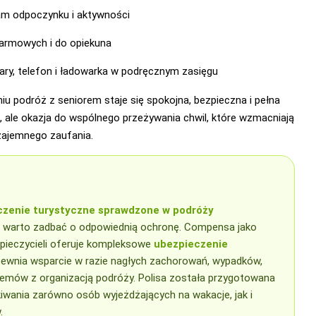
m odpoczynku i aktywności
armowych i do opiekuna
lary, telefon i ładowarka w podręcznym zasięgu
iu podróż z seniorem staje się spokojna, bezpieczna i pełna
d, ale okazja do wspólnego przeżywania chwil, które wzmacniają
wzajemnego zaufania.
zenie turystyczne sprawdzone w podróży
ę, warto zadbać o odpowiednią ochronę. Compensa jako
pieczycieli oferuje kompleksowe
ubezpieczenie
apewnia wsparcie w razie nagłych zachorowań, wypadków,
lemów z organizacją podróży. Polisa została przygotowana
kiwania zarówno osób wyjeżdżających na wakacje, jak i
.