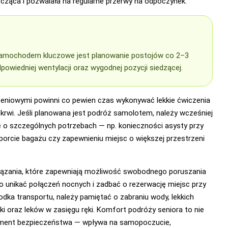
ęcząca i pozwalała na regularne przerwy na odpoczynek.
amochodem kluczowe jest planowanie postojów co 2–3
powiedniej wentylacji oraz wygodnej pozycji siedzącej.
żeniowymi powinni co pewien czas wykonywać lekkie ćwiczenia
krwi. Jeśli planowana jest podróż samolotem, należy wcześniej
e o szczególnych potrzebach — np. konieczności asysty przy
orcie bagażu czy zapewnieniu miejsc o większej przestrzeni
wiązania, które zapewniają możliwość swobodnego poruszania
rto unikać połączeń nocnych i zadbać o rezerwację miejsc przy
rodka transportu, należy pamiętać o zabraniu wody, lekkich
ki oraz leków w zasięgu ręki. Komfort podróży seniora to nie
lement bezpieczeństwa — wpływa na samopoczucie,