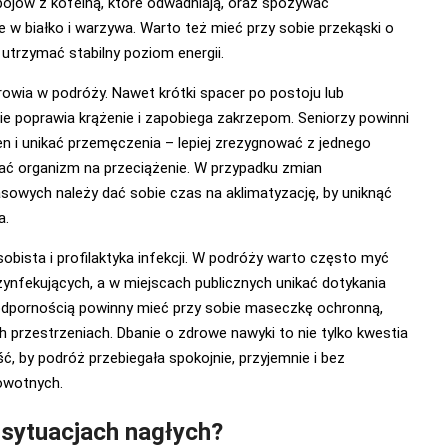
apojów z kofeiną, które odwadniają, oraz spożywać
e w białko i warzywa. Warto też mieć przy sobie przekąski o
y utrzymać stabilny poziom energii.
rowia w podróży. Nawet krótki spacer po postoju lub
e poprawia krążenie i zapobiega zakrzepom. Seniorzy powinni
en i unikać przemęczenia – lepiej zrezygnować z jednego
ać organizm na przeciążenie. W przypadku zmian
asowych należy dać sobie czas na aklimatyzację, by uniknąć
a.
obista i profilaktyka infekcji. W podróży warto często myć
ynfekujących, a w miejscach publicznych unikać dotykania
odpornością powinny mieć przy sobie maseczkę ochronną,
 przestrzeniach. Dbanie o zdrowe nawyki to nie tylko kwestia
ość, by podróż przebiegała spokojnie, przyjemnie i bez
owotnych.
sytuacjach nagłych?