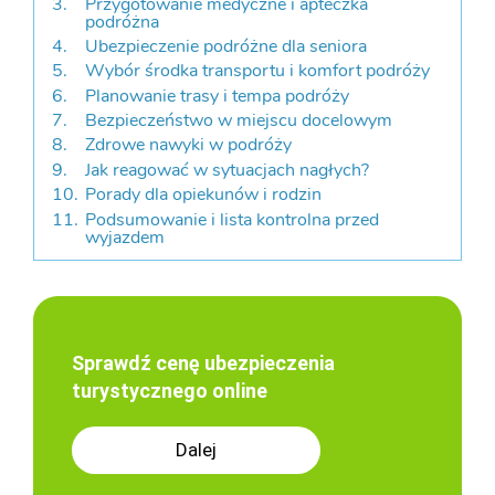
Przygotowanie medyczne i apteczka
podróżna
Ubezpieczenie podróżne dla seniora
Wybór środka transportu i komfort podróży
Planowanie trasy i tempa podróży
Bezpieczeństwo w miejscu docelowym
Zdrowe nawyki w podróży
Jak reagować w sytuacjach nagłych?
Porady dla opiekunów i rodzin
Podsumowanie i lista kontrolna przed
wyjazdem
Sprawdź cenę ubezpieczenia
turystycznego online
Dalej