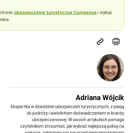
stronie
ubezpieczenie turystyczne Compensa
i wykup
nline.
Adriana Wójcik
Ekspertka w dziedzinie ubezpieczeń turystycznych, z pasją
do podróży i wieloletnim doświadczeniem w branży
ubezpieczeniowej. W swoich artykułach pomaga
czytelnikom zrozumieć, jak wybrać najlepszą polisę na
wakacje, zabezpieczyć się przed nieprzewidzianymi