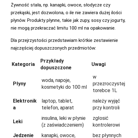
Żywność stała, np. kanapki, owoce, słodycze czy
przekąski, jest dozwolona, o ile nie zawiera dużej ilości
płynów. Produkty płynne, takie jak zupy, sosy czy jogurty,
nie mogą przekraczać limitu 100 ml na opakowanie.
Dla przejrzystości przedstawiam krótkie zestawienie
najczęściej dopuszczonych przedmiotów:
Przykłady
Kategoria
Uwagi
dopuszczone
w
woda, napoje,
Płyny
przezroczystej
kosmetyki do 100 ml
torebce 1L
Elektronik
laptop, tablet,
należy wyjąć
a
telefon, aparat
przy kontroli
insulina, leki w płynie
zgłosić
Leki
(z zaświadczeniem)
kontrolerowi
Jedzenie
kanapki, owoce,
bez płynnych