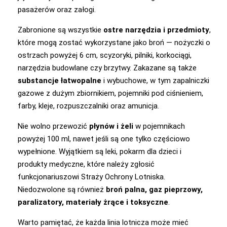
pasażerów oraz załogi.
Zabronione są wszystkie
ostre narzędzia i przedmioty
,
które mogą zostać wykorzystane jako broń — nożyczki o
ostrzach powyżej 6 cm, scyzoryki, pilniki, korkociągi,
narzędzia budowlane czy brzytwy. Zakazane są także
substancje łatwopalne
i wybuchowe, w tym zapalniczki
gazowe z dużym zbiornikiem, pojemniki pod ciśnieniem,
farby, kleje, rozpuszczalniki oraz amunicja.
Nie wolno przewozić
płynów i żeli
w pojemnikach
powyżej 100 ml, nawet jeśli są one tylko częściowo
wypełnione. Wyjątkiem są leki, pokarm dla dzieci i
produkty medyczne, które należy zgłosić
funkcjonariuszowi Straży Ochrony Lotniska.
Niedozwolone są również
broń palna, gaz pieprzowy,
paralizatory, materiały żrące i toksyczne
.
Warto pamiętać, że każda linia lotnicza może mieć