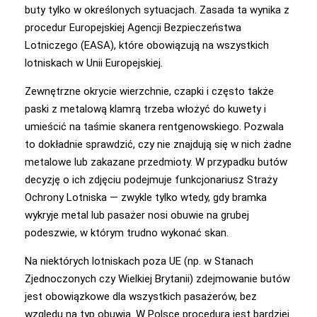
buty tylko w określonych sytuacjach. Zasada ta wynika z
procedur Europejskiej Agencji Bezpieczeństwa
Lotniczego (EASA), które obowiązują na wszystkich
lotniskach w Unii Europejskiej.
Zewnętrzne okrycie wierzchnie, czapki i często także
paski z metalową klamrą trzeba włożyć do kuwety i
umieścić na taśmie skanera rentgenowskiego. Pozwala
to dokładnie sprawdzić, czy nie znajdują się w nich żadne
metalowe lub zakazane przedmioty. W przypadku butów
decyzję o ich zdjęciu podejmuje funkcjonariusz Straży
Ochrony Lotniska — zwykle tylko wtedy, gdy bramka
wykryje metal lub pasażer nosi obuwie na grubej
podeszwie, w którym trudno wykonać skan.
Na niektórych lotniskach poza UE (np. w Stanach
Zjednoczonych czy Wielkiej Brytanii) zdejmowanie butów
jest obowiązkowe dla wszystkich pasażerów, bez
względu na typ obuwia. W Polsce procedura jest bardziej