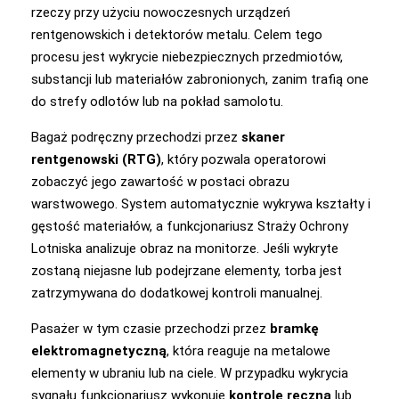
rzeczy przy użyciu nowoczesnych urządzeń
rentgenowskich i detektorów metalu. Celem tego
procesu jest wykrycie niebezpiecznych przedmiotów,
substancji lub materiałów zabronionych, zanim trafią one
do strefy odlotów lub na pokład samolotu.
Bagaż podręczny przechodzi przez
skaner
rentgenowski (RTG)
, który pozwala operatorowi
zobaczyć jego zawartość w postaci obrazu
warstwowego. System automatycznie wykrywa kształty i
gęstość materiałów, a funkcjonariusz Straży Ochrony
Lotniska analizuje obraz na monitorze. Jeśli wykryte
zostaną niejasne lub podejrzane elementy, torba jest
zatrzymywana do dodatkowej kontroli manualnej.
Pasażer w tym czasie przechodzi przez
bramkę
elektromagnetyczną
, która reaguje na metalowe
elementy w ubraniu lub na ciele. W przypadku wykrycia
sygnału funkcjonariusz wykonuje
kontrolę ręczną
lub