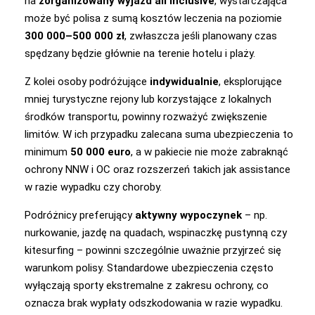
na
zorganizowany wyjazd all inclusive
, wystarczająca
może być polisa z sumą kosztów leczenia na poziomie
300 000–500 000 zł
, zwłaszcza jeśli planowany czas
spędzany będzie głównie na terenie hotelu i plaży.
Z kolei osoby podróżujące
indywidualnie
, eksplorujące
mniej turystyczne rejony lub korzystające z lokalnych
środków transportu, powinny rozważyć zwiększenie
limitów. W ich przypadku zalecana suma ubezpieczenia to
minimum
50 000 euro
, a w pakiecie nie może zabraknąć
ochrony NNW i OC oraz rozszerzeń takich jak assistance
w razie wypadku czy choroby.
Podróżnicy preferujący
aktywny wypoczynek
– np.
nurkowanie, jazdę na quadach, wspinaczkę pustynną czy
kitesurfing – powinni szczególnie uważnie przyjrzeć się
warunkom polisy. Standardowe ubezpieczenia często
wyłączają sporty ekstremalne z zakresu ochrony, co
oznacza brak wypłaty odszkodowania w razie wypadku.