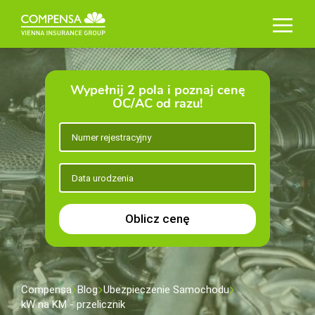
Wypełnij 2 pola i poznaj cenę
OC/AC od razu!
Oblicz cenę
Compensa
Blog
Ubezpieczenie Samochodu
kW na KM - przelicznik