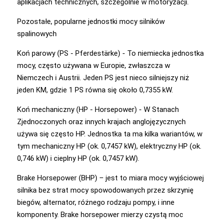
aplikacjach technicznych, szczególnie w motoryzacji.
Pozostałe, popularne jednostki mocy silników
spalinowych
Koń parowy (PS - Pferdestärke) - To niemiecka jednostka
mocy, często używana w Europie, zwłaszcza w
Niemczech i Austrii. Jeden PS jest nieco silniejszy niż
jeden KM, gdzie 1 PS równa się około 0,7355 kW.
Koń mechaniczny (HP - Horsepower) - W Stanach
Zjednoczonych oraz innych krajach anglojęzycznych
używa się często HP. Jednostka ta ma kilka wariantów, w
tym mechaniczny HP (ok. 0,7457 kW), elektryczny HP (ok.
0,746 kW) i cieplny HP (ok. 0,7457 kW).
Brake Horsepower (BHP) – jest to miara mocy wyjściowej
silnika bez strat mocy spowodowanych przez skrzynię
biegów, alternator, różnego rodzaju pompy, i inne
komponenty. Brake horsepower mierzy czystą moc