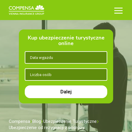
Kup ubezpieczenie turystyczne
online
Dalej
Compensa
Blog
Ubezpieczenie Turystyczne
Ubezpieczenie od rezygnacji z podróży