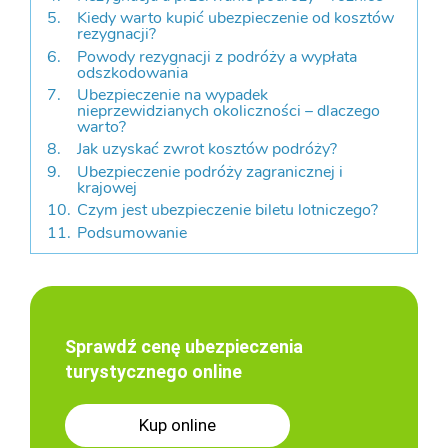
Kiedy warto kupić ubezpieczenie od kosztów
rezygnacji?
Powody rezygnacji z podróży a wypłata
odszkodowania
Ubezpieczenie na wypadek
nieprzewidzianych okoliczności – dlaczego
warto?
Jak uzyskać zwrot kosztów podróży?
Ubezpieczenie podróży zagranicznej i
krajowej
Czym jest ubezpieczenie biletu lotniczego?
Podsumowanie
Sprawdź cenę ubezpieczenia
turystycznego online
Kup online