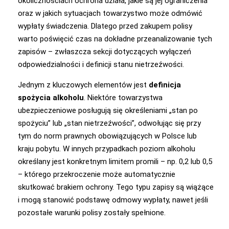
okolicznościach ochrona działa, jakie są jej ograniczenia
oraz w jakich sytuacjach towarzystwo może odmówić
wypłaty świadczenia. Dlatego przed zakupem polisy
warto poświęcić czas na dokładne przeanalizowanie tych
zapisów – zwłaszcza sekcji dotyczących wyłączeń
odpowiedzialności i definicji stanu nietrzeźwości.
Jednym z kluczowych elementów jest
definicja
spożycia alkoholu
. Niektóre towarzystwa
ubezpieczeniowe posługują się określeniami „stan po
spożyciu” lub „stan nietrzeźwości”, odwołując się przy
tym do norm prawnych obowiązujących w Polsce lub
kraju pobytu. W innych przypadkach poziom alkoholu
określany jest konkretnym limitem promili – np. 0,2 lub 0,5
– którego przekroczenie może automatycznie
skutkować brakiem ochrony. Tego typu zapisy są wiążące
i mogą stanowić podstawę odmowy wypłaty, nawet jeśli
pozostałe warunki polisy zostały spełnione.