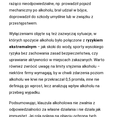
rażąco nieodpowiedzialne, np. prowadził pojazd
mechaniczny po alkoholu, brał udział w bójce,
doprowadził do szkody umyślnie lub w związku z
przestępstwem.
Wyłączeniami objęte są też zazwyczaj sytuacje, w
których spożycie alkoholu było połączone z
ryzykiem
ekstremalnym
– jak skoki do wody, sporty wysokiego
ryzyka bez zachowania zasad bezpieczeństwa, czy
uprawianie aktywności w miejscach zakazanych. Warto
również zwrócić uwagę na limity stężenia alkoholu –
niektóre firmy wymagają, by w chwili zdarzenia poziom
alkoholu we krwi nie przekraczał 0,5 promila, inne nie
definiują go wprost, lecz analizują wpływ alkoholu na
przebieg wypadku.
Podsumowując, klauzula alkoholowa nie zwalnia z
odpowiedzialności za własne działania i nie działa jak
immunitet. Jej rola polega na objęciu ochroną tych