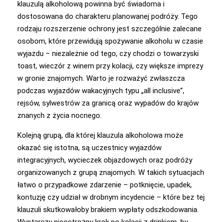
klauzulą alkoholową powinna być świadoma i
dostosowana do charakteru planowanej podróży. Tego
rodzaju rozszerzenie ochrony jest szczególnie zalecane
osobom, które przewidują spożywanie alkoholu w czasie
wyjazdu – niezależnie od tego, czy chodzi o towarzyski
toast, wieczór z winem przy kolacji, czy większe imprezy
w gronie znajomych. Warto je rozważyć zwłaszcza
podczas wyjazdów wakacyjnych typu „all inclusive”,
rejsów, sylwestrów za granicą oraz wypadów do krajów
znanych z życia nocnego.
Kolejną grupą, dla której klauzula alkoholowa może
okazać się istotna, są uczestnicy wyjazdów
integracyjnych, wycieczek objazdowych oraz podróży
organizowanych z grupą znajomych. W takich sytuacjach
łatwo o przypadkowe zdarzenie – potknięcie, upadek,
kontuzję czy udział w drobnym incydencie – które bez tej
klauzuli skutkowałoby brakiem wypłaty odszkodowania.
Wystarczy nieostrożny krok po kolacji z drinkiem, by