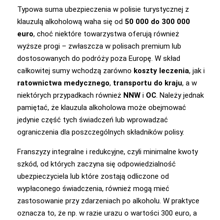
Typowa suma ubezpieczenia w polisie turystycznej z
klauzulą alkoholową waha się od
50 000 do 300 000
euro
, choć niektóre towarzystwa oferują również
wyższe progi – zwłaszcza w polisach premium lub
dostosowanych do podróży poza Europę. W skład
całkowitej sumy wchodzą zarówno
koszty leczenia
, jak i
ratownictwa medycznego
,
transportu do kraju
, a w
niektórych przypadkach również
NNW
i
OC
. Należy jednak
pamiętać, że klauzula alkoholowa może obejmować
jedynie część tych świadczeń lub wprowadzać
ograniczenia dla poszczególnych składników polisy.
Franszyzy integralne i redukcyjne, czyli minimalne kwoty
szkód, od których zaczyna się odpowiedzialność
ubezpieczyciela lub które zostają odliczone od
wypłaconego świadczenia, również mogą mieć
zastosowanie przy zdarzeniach po alkoholu. W praktyce
oznacza to, że np. w razie urazu o wartości 300 euro, a