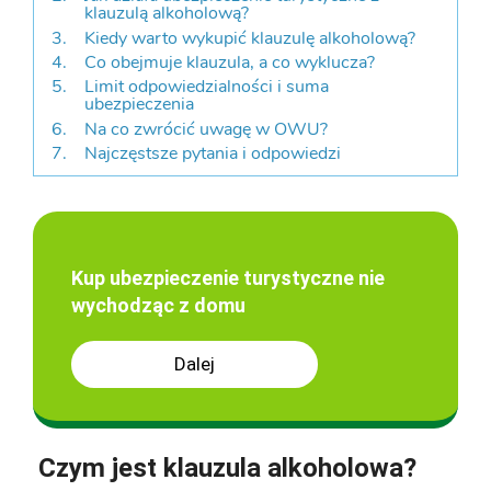
klauzulą alkoholową?
Kiedy warto wykupić klauzulę alkoholową?
Co obejmuje klauzula, a co wyklucza?
Limit odpowiedzialności i suma
ubezpieczenia
Na co zwrócić uwagę w OWU?
Najczęstsze pytania i odpowiedzi
Kup ubezpieczenie turystyczne nie
wychodząc z domu
Dalej
Czym jest klauzula alkoholowa?