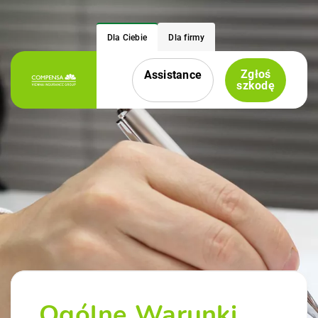
Dla Ciebie
Dla firmy
Zgłoś
Assistance
Menu nawigacyjne
szkodę
Ogólne Warunki