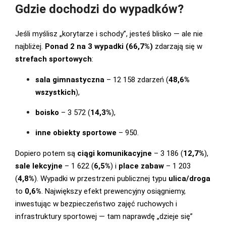
Gdzie dochodzi do wypadków?
Jeśli myślisz „korytarze i schody”, jesteś blisko — ale nie
najbliżej.
Ponad 2 na 3 wypadki (66,7%)
zdarzają się w
strefach sportowych
:
sala gimnastyczna
– 12 158 zdarzeń (
48,6%
wszystkich
),
boisko
– 3 572 (
14,3%
),
inne obiekty sportowe
– 950.
Dopiero potem są
ciągi komunikacyjne
– 3 186 (
12,7%
),
sale lekcyjne
– 1 622 (
6,5%
) i
place zabaw
– 1 203
(
4,8%
). Wypadki w przestrzeni publicznej typu
ulica/droga
to
0,6%
. Największy efekt prewencyjny osiągniemy,
inwestując w bezpieczeństwo zajęć ruchowych i
infrastruktury sportowej — tam naprawdę „dzieje się”