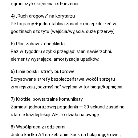
ograniczyć skręcenia i stłuczenia.
4) „Ruch drogowy” na korytarzu
Piktogramy + jedna tablica zasad = mniej zderzeń w
godzinach szczytu (wejścia/wyjścia, duże przerwy).
5) Plac zabaw z checklistą
Raz w tygodniu szybki przegląd: stan nawierzchni,
elementy wystające, amortyzacja upadków.
6) Linie boisk i strefy buforowe
Dorysowane strefy bezpieczeństwa wokół sprzętu
zmniejszają „bezmyślne” wejścia w tor biegu/kopnięcia.
7) Krótkie, powtarzalne komunikaty
Zamiast jednorazowej pogadanki — 30 sekund zasad na
starcie każdej lekcji WF. To działa na uwagę.
8) Współpraca z rodzicami
Jedna kartka A4 na zebranie: kask na hulajnogę/rower,