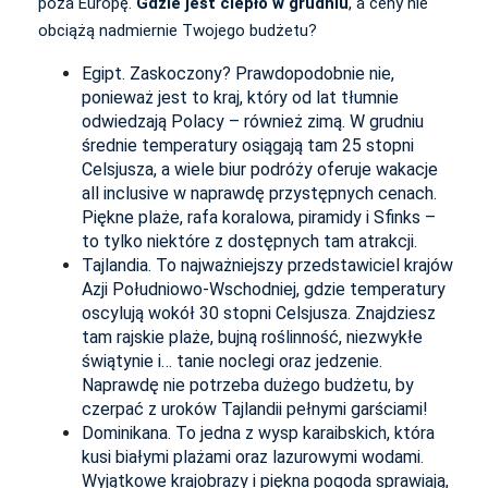
poza Europę.
Gdzie jest ciepło w grudniu
, a ceny nie
obciążą nadmiernie Twojego budżetu?
Egipt. Zaskoczony? Prawdopodobnie nie,
ponieważ jest to kraj, który od lat tłumnie
odwiedzają Polacy – również zimą. W grudniu
średnie temperatury osiągają tam 25 stopni
Celsjusza, a wiele biur podróży oferuje wakacje
all inclusive w naprawdę przystępnych cenach.
Piękne plaże, rafa koralowa, piramidy i Sfinks –
to tylko niektóre z dostępnych tam atrakcji.
Tajlandia. To najważniejszy przedstawiciel krajów
Azji Południowo-Wschodniej, gdzie temperatury
oscylują wokół 30 stopni Celsjusza. Znajdziesz
tam rajskie plaże, bujną roślinność, niezwykłe
świątynie i… tanie noclegi oraz jedzenie.
Naprawdę nie potrzeba dużego budżetu, by
czerpać z uroków Tajlandii pełnymi garściami!
Dominikana. To jedna z wysp karaibskich, która
kusi białymi plażami oraz lazurowymi wodami.
Wyjątkowe krajobrazy i piękna pogoda sprawiają,