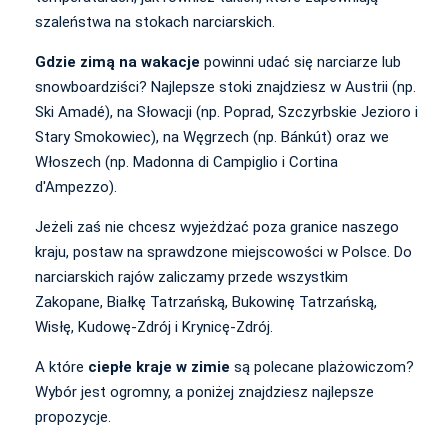
szaleństwa na stokach narciarskich.
Gdzie zimą na wakacje
powinni udać się narciarze lub
snowboardziści? Najlepsze stoki znajdziesz w Austrii (np.
Ski Amadé), na Słowacji (np. Poprad, Szczyrbskie Jezioro i
Stary Smokowiec), na Węgrzech (np. Bánkút) oraz we
Włoszech (np. Madonna di Campiglio i Cortina
d'Ampezzo).
Jeżeli zaś nie chcesz wyjeżdżać poza granice naszego
kraju, postaw na sprawdzone miejscowości w Polsce. Do
narciarskich rajów zaliczamy przede wszystkim
Zakopane, Białkę Tatrzańską, Bukowinę Tatrzańską,
Wisłę, Kudowę-Zdrój i Krynicę-Zdrój.
A które
ciepłe kraje w zimie
są polecane plażowiczom?
Wybór jest ogromny, a poniżej znajdziesz najlepsze
propozycje.