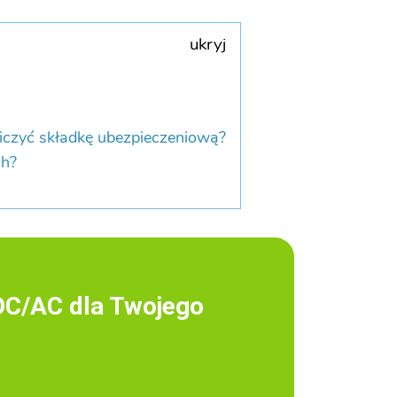
ukryj
liczyć składkę ubezpieczeniową?
ch?
OC/AC dla Twojego