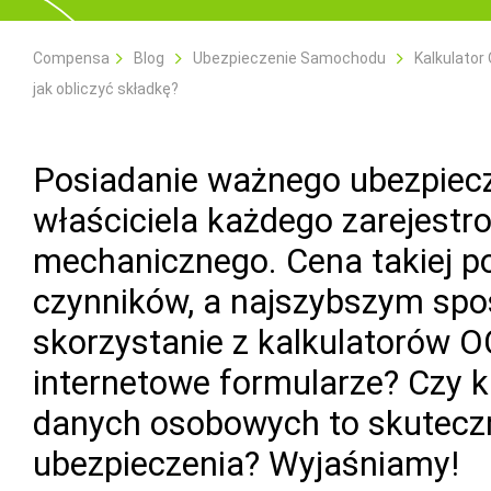
Compensa
Blog
Ubezpieczenie Samochodu
Kalkulator
jak obliczyć składkę?
Posiadanie ważnego ubezpiecz
właściciela każdego zarejest
mechanicznego. Cena takiej po
czynników, a najszybszym spos
skorzystanie z kalkulatorów OC
internetowe formularze? Czy 
danych osobowych to skutecz
ubezpieczenia? Wyjaśniamy!