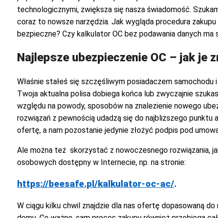
technologicznymi, zwiększa się nasza świadomość. Szukam
coraz to nowsze narzędzia. Jak wygląda procedura zakupu 
bezpieczne? Czy kalkulator OC bez podawania danych ma 
Najlepsze ubezpieczenie OC – jak je 
Właśnie stałeś się szczęśliwym posiadaczem samochodu i
Twoja aktualna polisa dobiega końca lub zwyczajnie szu
względu na powody, sposobów na znalezienie nowego ubezp
rozwiązań z pewnością udadzą się do najbliższego punktu 
ofertę, a nam pozostanie jedynie złożyć podpis pod umową 
Ale można też skorzystać z nowoczesnego rozwiązania, ja
osobowych dostępny w Internecie, np. na stronie:
https://beesafe.pl/kalkulator-oc-ac/
.
W ciągu kilku chwil znajdzie dla nas ofertę dopasowaną d
domu. Co ważne, sam proces zakupu również przebiega całk