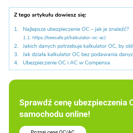
Z tego artykułu dowiesz się:
Najlepsze ubezpieczenie OC – jak je znaleźć?
1.1. https://beesafe.pl/kalkulator-oc-ac/.
Jakich danych potrzebuje kalkulator OC, by ob
Jak działa kalkulator OC bez podawania dany
Ubezpieczenie OC i AC w Compensa
Sprawdź cenę ubezpieczenia 
samochodu online!
Poznaj cenę OC/AC