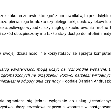
uszczerbku na zdrowiu któregoś z pracowników, to przedsiębi
karza pierwszego kontaktu czy pielęgniarki, dostawy leków lub
eszczęśliwego wypadku czy nagłego zachorowania można licz
i szkód ubezpieczony ma także stały dostęp do infolinii medy
w swojej działalności nie korzystałaby ze sprzętu kompu
usług asystenckich, mogą liczyć na różnorodne wsparcie. 
gromadzonych na urządzeniu. Rozwój narzędzi wirtualnych 
niezależnie od pory dnia czy nocy
– dodaje Damian Andruszk
nie ogranicza się jednak wyłącznie do usług „techniczn
rzystwo ubezpieczeniowe zapewnia wsparcie w postępowan