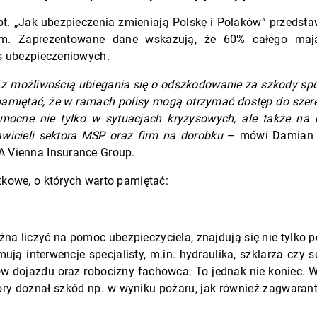
pt. „Jak ubezpieczenia zmieniają Polskę i Polaków” przedst
rm. Zaprezentowane dane wskazują, że 60% całego maj
is ubezpieczeniowych.
 z możliwością ubiegania się o odszkodowanie za szkody sp
 pamiętać, że w ramach polisy mogą otrzymać dostęp do szere
mocne nie tylko w sytuacjach kryzysowych, ale także na 
tawicieli sektora MSP oraz firm na dorobku
– mówi Damian A
A Vienna Insurance Group.
kowe, o których warto pamiętać:
na liczyć na pomoc ubezpieczyciela, znajdują się nie tylko p
ują interwencje specjalisty, m.in. hydraulika, szklarza czy
tów dojazdu oraz robocizny fachowca. To jednak nie koniec. 
óry doznał szkód np. w wyniku pożaru, jak również zagwaran