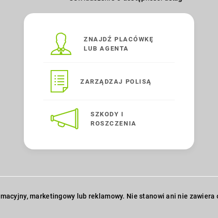
ZNAJDŹ PLACÓWKĘ
LUB AGENTA
ZARZĄDZAJ POLISĄ
SZKODY I
ROSZCZENIA
acyjny, marketingowy lub reklamowy. Nie stanowi ani nie zawiera of