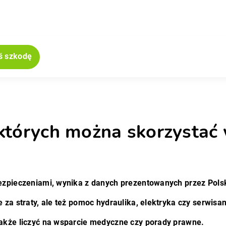
ś szkodę
jne
których można skorzystać
bezpieczeniami, wynika z danych prezentowanych przez Pols
 za straty, ale też pomoc hydraulika, elektryka czy serwisa
akże liczyć na wsparcie medyczne czy porady prawne.