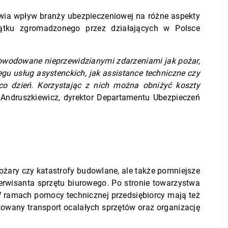
awia wpływ branży ubezpieczeniowej na różne aspekty
ątku zgromadzonego przez działających w Polsce
owodowane nieprzewidzianymi zdarzeniami jak pożar,
gu usług asystenckich, jak assistance techniczne czy
co dzień. Korzystając z nich można obniżyć koszty
ndruszkiewicz, dyrektor Departamentu Ubezpieczeń
ożary czy katastrofy budowlane, ale także pomniejsze
 serwisanta sprzętu biurowego. Po stronie towarzystwa
W ramach pomocy technicznej przedsiębiorcy mają też
towany transport ocalałych sprzętów oraz organizację