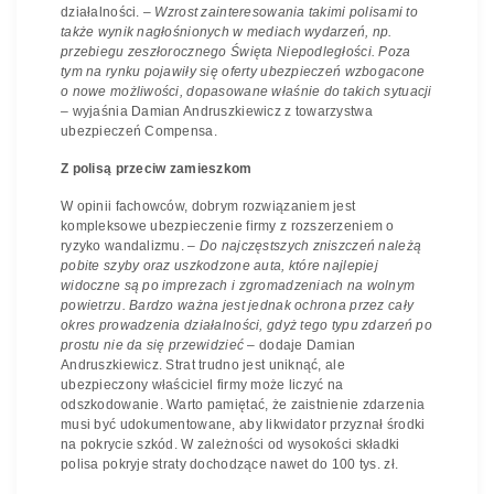
działalności. –
Wzrost zainteresowania takimi polisami to
także wynik nagłośnionych w mediach wydarzeń, np.
przebiegu zeszłorocznego Święta Niepodległości. Poza
tym na rynku pojawiły się oferty ubezpieczeń wzbogacone
o nowe możliwości, dopasowane właśnie do takich sytuacji
–
wyjaśnia Damian Andruszkiewicz z towarzystwa
ubezpieczeń Compensa.
Z polisą przeciw zamieszkom
W opinii fachowców, dobrym rozwiązaniem jest
kompleksowe ubezpieczenie firmy z rozszerzeniem o
ryzyko wandalizmu. –
Do najczęstszych zniszczeń należą
pobite szyby oraz uszkodzone auta, które
najlepiej
widoczne są po imprezach i zgromadzeniach na wolnym
powietrzu.
Bardzo ważna jest jednak ochrona przez cały
okres prowadzenia działalności, gdyż tego typu zdarzeń po
prostu nie da się przewidzieć
– dodaje Damian
Andruszkiewicz. Strat trudno jest uniknąć, ale
ubezpieczony właściciel firmy może liczyć na
odszkodowanie. Warto pamiętać, że zaistnienie zdarzenia
musi być udokumentowane, aby likwidator przyznał środki
na pokrycie szkód. W zależności od wysokości składki
polisa pokryje straty dochodzące nawet do 100 tys. zł.