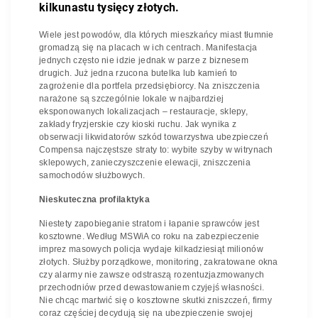
kilkunastu tysięcy złotych.
Wiele jest powodów, dla których mieszkańcy miast tłumnie
gromadzą się na placach w ich centrach. Manifestacja
jednych często nie idzie jednak w parze z biznesem
drugich. Już jedna rzucona butelka lub kamień to
zagrożenie dla portfela przedsiębiorcy. Na zniszczenia
narażone są szczególnie lokale w najbardziej
eksponowanych lokalizacjach – restauracje, sklepy,
zakłady fryzjerskie czy kioski ruchu. Jak wynika z
obserwacji likwidatorów szkód towarzystwa ubezpieczeń
Compensa najczęstsze straty to: wybite szyby w witrynach
sklepowych, zanieczyszczenie elewacji, zniszczenia
samochodów służbowych.
Nieskuteczna profilaktyka
Niestety zapobieganie stratom i łapanie sprawców jest
kosztowne. Według MSWiA co roku na zabezpieczenie
imprez masowych policja wydaje kilkadziesiąt milionów
złotych. Służby porządkowe, monitoring, zakratowane okna
czy alarmy nie zawsze odstraszą rozentuzjazmowanych
przechodniów przed dewastowaniem czyjejś własności.
Nie chcąc martwić się o kosztowne skutki zniszczeń, firmy
coraz częściej decydują się na ubezpieczenie swojej