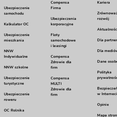
Compensa
Kariera
Ubezpieczenie
Firma
Zrównowa
samochodu
Ubezpieczenia
rozwój
Kalkulator OC
korporacyjne
Aktualnośc
Ubezpieczenie
Floty
Dla partne
mieszkania
samochodowe
i leasingi
Dla medió
NNW
Indywidualne
Compensa
Dane oso
Zdrowie dla
NNW szkolne
firm
Polityka
prywatnośc
Ubezpieczenie
Compensa
turystyczne
MULTI
Bezpiecze
Zdrowie dla
w Internec
Ubezpieczenie
firm
roweru
Opinie
OC Rolnika
Mapa stron