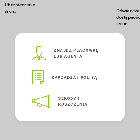
Ubezpieczenie
Oświadcze
drona
dostępnośc
usług
ZNAJDŹ PLACÓWKĘ
LUB AGENTA
ZARZĄDZAJ POLISĄ
SZKODY I
ROSZCZENIA