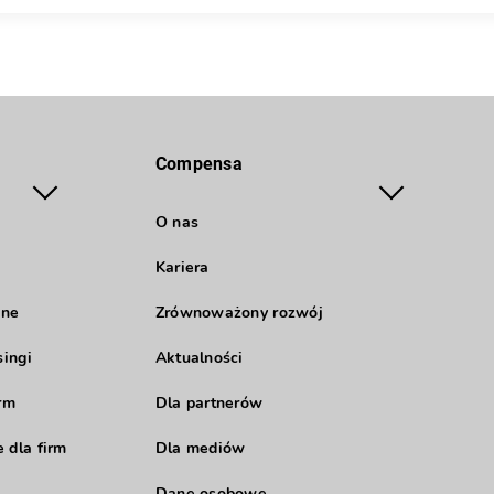
Compensa
O nas
Kariera
jne
Zrównoważony rozwój
singi
Aktualności
rm
Dla partnerów
 dla firm
Dla mediów
Dane osobowe