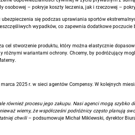
osobowej – pokryje koszty leczenia, jak i rzeczowej – pokr
ubezpieczenia się podczas uprawiania sportów ekstremalny
nieszczęśliwych wypadków, co zapewnia dodatkowe poczucie
a cel stworzenie produktu, który można elastycznie dopasow
zy różnymi wariantami ochrony. Chcemy, by podróżujący mogl
aterny.
 marca 2025 r. w sieci agentów Compensy. W kolejnych mies
 ale również procesu jego zakupu. Nasi agenci mogą szybko d
onieważ wiemy, że współcześni podróżnicy często planują swo
atniej chwili
– podsumowuje Michał Miklewski, dyrektor Biur