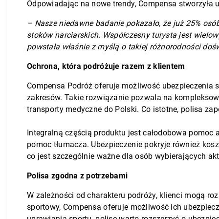
Odpowiadając na nowe trendy, Compensa stworzyła u
– Nasze niedawne badanie pokazało, że już 25% osób 
stoków narciarskich. Współczesny turysta jest wie
powstała właśnie z myślą o takiej różnorodności do
Ochrona, która podróżuje razem z klientem
Compensa Podróż oferuje możliwość ubezpieczenia się
zakresów. Takie rozwiązanie pozwala na kompleksową 
transporty medyczne do Polski. Co istotne, polisa za
Integralną częścią produktu jest całodobowa pomoc a
pomoc tłumacza. Ubezpieczenie pokryje również koszt
co jest szczególnie ważne dla osób wybierających a
Polisa zgodna z potrzebami
W zależności od charakteru podróży, klienci mogą ro
sportowy, Compensa oferuje możliwość ich ubezpiecz
uprawiania sportu, polisę warto rozszerzyć o ubezpi