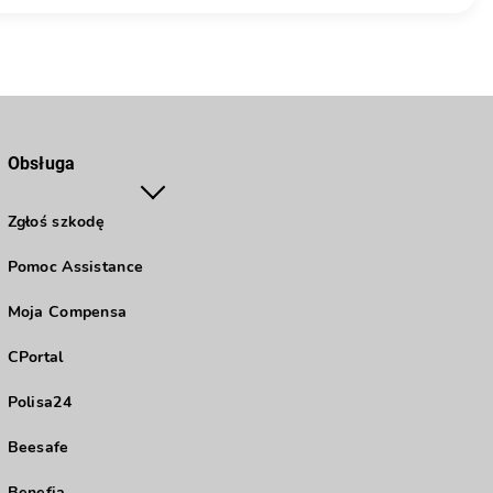
Obsługa
Zgłoś szkodę
Pomoc Assistance
Moja Compensa
CPortal
Polisa24
Beesafe
Benefia