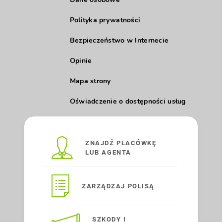
Polityka prywatności
Bezpieczeństwo w Internecie
Opinie
Mapa strony
Oświadczenie o dostępności usług
ZNAJDŹ PLACÓWKĘ
LUB AGENTA
ZARZĄDZAJ POLISĄ
SZKODY I