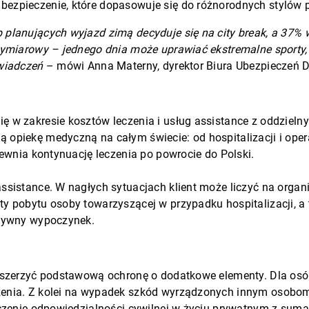
bezpieczenie, które dopasowuje się do różnorodnych stylów
planujących wyjazd zimą decyduje się na city break, a 37% 
lowymiarowy – jednego dnia może uprawiać ekstremalne spor
świadczeń
– mówi Anna Materny, dyrektor Biura Ubezpieczeń 
 w zakresie kosztów leczenia i usług assistance z oddzieln
opiekę medyczną na całym świecie: od hospitalizacji i operac
pewnia kontynuację leczenia po powrocie do Polski.
ssistance. W nagłych sytuacjach klient może liczyć na organ
y pobytu osoby towarzyszącej w przypadku hospitalizacji, a 
ktywny wypoczynek.
zszerzyć podstawową ochronę o dodatkowe elementy. Dla osób
enia. Z kolei na wypadek szkód wyrządzonych innym osobom 
eczenie odpowiedzialności cywilnej w życiu prywatnym z sumą