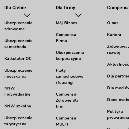
Dla Ciebie
Dla firmy
Compens
Ubezpieczenia
Mój Biznes
O nas
zdrowotne
Compensa
Kariera
Ubezpieczenie
Firma
Zrównowa
samochodu
Ubezpieczenia
rozwój
Kalkulator OC
korporacyjne
Aktualnośc
Ubezpieczenie
Floty
Dla partne
mieszkania
samochodowe
i leasingi
Dla medió
NNW
Indywidualne
Compensa
Dane oso
Zdrowie dla
NNW szkolne
firm
Polityka
prywatnośc
Ubezpieczenie
Compensa
turystyczne
MULTI