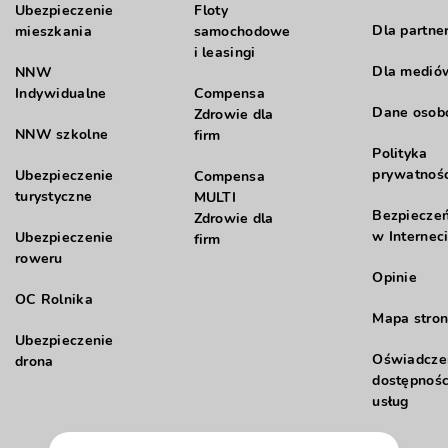
Ubezpieczenie
Floty
Dla partne
mieszkania
samochodowe
i leasingi
Dla medió
NNW
Indywidualne
Compensa
Dane oso
Zdrowie dla
NNW szkolne
firm
Polityka
prywatnośc
Ubezpieczenie
Compensa
turystyczne
MULTI
Bezpiecze
Zdrowie dla
w Internec
Ubezpieczenie
firm
roweru
Opinie
OC Rolnika
Mapa stron
Ubezpieczenie
Oświadcze
drona
dostępnośc
usług