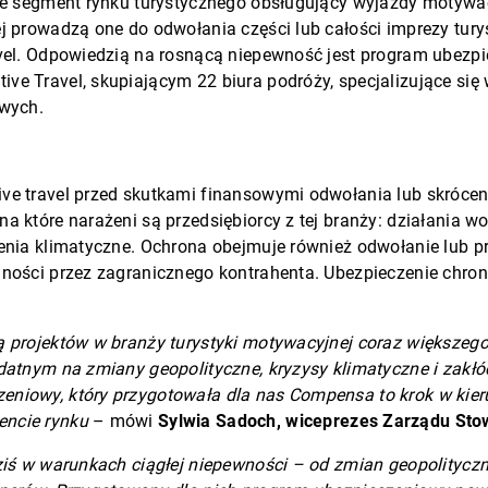
 że segment rynku turystycznego obsługujący wyjazdy motywac
j prowadzą one do odwołania części lub całości imprezy tury
ravel. Odpowiedzią na rosnącą niepewność jest program ubez
ve Travel, skupiającym 22 biura podróży, specjalizujące się 
owych.
ve travel przed skutkami finansowymi odwołania lub skróceni
 które narażeni są przedsiębiorcy z tej branży: działania wo
enia klimatyczne. Ochrona obejmuje również odwołanie lub pr
lności przez zagranicznego kontrahenta. Ubezpieczenie chron
ą projektów w branży turystyki motywacyjnej coraz większeg
datnym na zmiany geopolityczne, kryzysy klimatyczne i zakłó
zeniowy, który przygotowała dla nas Compensa to krok w ki
encie rynku
– mówi
Sylwia Sadoch, wiceprezes Zarządu Stow
ziś w warunkach ciągłej niepewności – od zmian geopolityczn