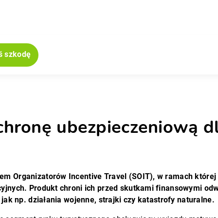
ś szkodę
jne
ronę ubezpieczeniową dla
m Organizatorów Incentive Travel (SOIT), w ramach której
nych. Produkt chroni ich przed skutkami finansowymi odwoł
ak np. działania wojenne, strajki czy katastrofy naturalne.