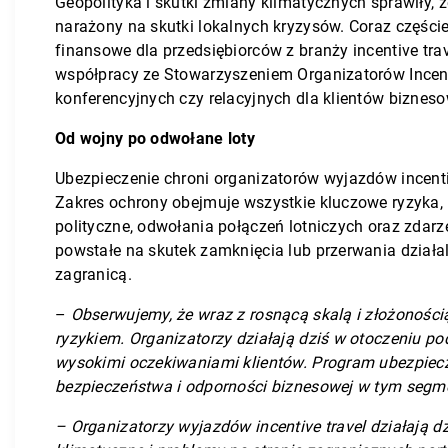
Geopolityka i skutki zmiany klimatycznych sprawiły,
narażony na skutki lokalnych kryzysów. Coraz częście
finansowe dla przedsiębiorców z branży incentive t
współpracy ze Stowarzyszeniem Organizatorów Incenti
konferencyjnych czy relacyjnych dla klientów biznes
Od wojny po odwołane loty
Ubezpieczenie chroni organizatorów wyjazdów incenti
Zakres ochrony obejmuje wszystkie kluczowe ryzyka, na
polityczne, odwołania połączeń lotniczych oraz zdarz
powstałe na skutek zamknięcia lub przerwania działa
zagranicą.
–
Obserwujemy, że wraz z rosnącą skalą i złożoności
ryzykiem. Organizatorzy działają dziś w otoczeniu po
wysokimi oczekiwaniami klientów. Program ubezpiec
bezpieczeństwa i odporności biznesowej w tym segm
– Organizatorzy wyjazdów incentive travel działają d