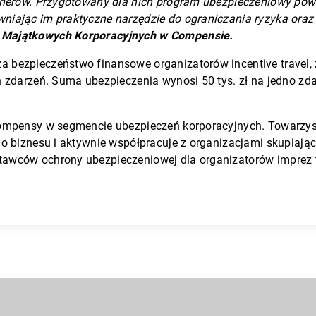
tnerów. Przygotowany dla nich program ubezpieczeniowy pows
niając im praktyczne narzędzie do ograniczania ryzyka oraz
ń Majątkowych Korporacyjnych w Compensie.
 bezpieczeństwo finansowe organizatorów incentive travel, 
 zdarzeń. Suma ubezpieczenia wynosi 50 tys. zł na jedno zdar
 Compensy w segmencie ubezpieczeń korporacyjnych. Towarzy
go biznesu i aktywnie współpracuje z organizacjami skupiają
tawców ochrony ubezpieczeniowej dla organizatorów imprez 