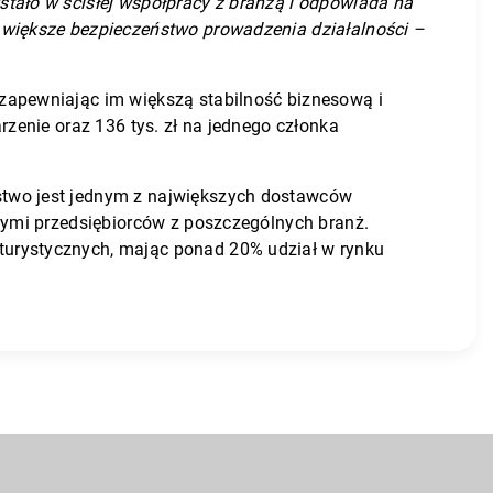
tało w ścisłej współpracy z branżą i odpowiada na
 większe bezpieczeństwo prowadzenia działalności –
zapewniając im większą stabilność biznesową i
zenie oraz 136 tys. zł na jednego członka
stwo jest jednym z największych dostawców
cymi przedsiębiorców z poszczególnych branż.
turystycznych, mając ponad 20% udział w rynku