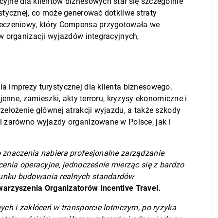
yjne dla klientów biznesowych stał się szczególnie
stycznej, co może generować dotkliwe straty
pieczeniowy, który Compensa przygotowała we
w organizacji wyjazdów integracyjnych,
a imprezy turystycznej dla klienta biznesowego.
jenne, zamieszki, akty terroru, kryzysy ekonomiczne i
zełożenie głównej atrakcji wyjazdu, a także szkody
i zarówno wyjazdy organizowane w Polsce, jak i
o znaczenia nabiera profesjonalne zarządzanie
cenia operacyjne, jednocześnie mierząc się z bardzo
erunku budowania realnych standardów
arzyszenia Organizatorów Incentive Travel.
ych i zakłóceń w transporcie lotniczym, po ryzyka