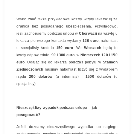
Warto znać także przykładowe koszty wizyty lekarskiej za
granicą bez posiadanego ubezpieczenia. Przykładowo,
jeśli zachorujemy podczas urlopu w
Chorwacji
na wizytę u
lekarza pierwszego kontaktu wydamy
120 euro
, natomiast
u specjalisty średnio
150 euro
. We
Włoszech
będą to
kwoty odpowiednio:
90 i 300 euro
, w
Niemczech 120 i 150
euro
. Udając się do lekarza podczas pobytu w
Stanach
Zjednoczonych
musimy natomiast liczyć się z wydatkiem
rzędu
200 dolarów
(u internisty) i
1500 dolarów
(u
specjalisty).
Nieszczęśliwy wypadek podczas urlopu – jak
postępować?
Jeżeli doznamy nieszczęśliwego wypadku lub nagłego