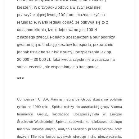
Poszkodowany musi zapłacić całą sumę z własnej
kieszeni. W przypadku odbycia wizyty lekarskiej
przewyższającej kwotę 100 euro, można liczyć na
refundację. Warto jednak dodać, że odbywa się to z
udziałem klienta, tzn. odejmowane jest 100 zł
z każdego zwrotu. Ponadto ubezpieczenia biur podróży
gwarantują refundację kosztów transportu, przeważnie
jednak ustalone są niskie sumy ubezpieczenia jak np.
20 000 – 30 000 zł. Taka kwota często nie wystarcza na
samo leczenie, nie wspominając o transporcie.
***
Compensa TU S.A. Vienna Insurance Group działa na polskim
rynku od 1990 roku. Spółka należy do austriackiej grupy Vienna
Insurance Group, wiodącego ubezpieczyciela w Europie
Środkowo-Wschodniej.
Spółka zapewnia kompleksową obsługę
Klientów indywidualnych, małych i średnich przedsiębiorstw oraz
dużych Klientów korporacyjnych oferując m.in. ubezpieczenia: