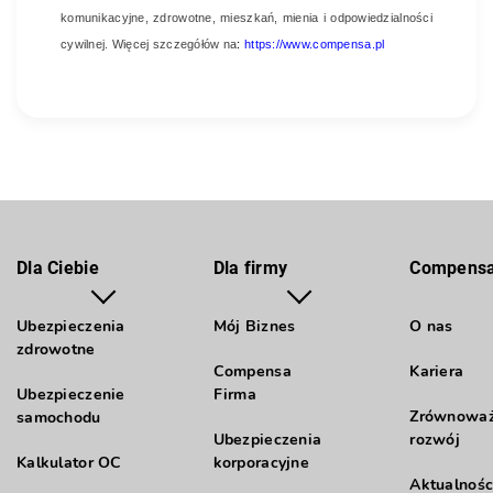
komunikacyjne, zdrowotne, mieszkań, mienia i odpowiedzialności
cywilnej. Więcej szczegółów na
:
https://www.compensa.pl
Dla Ciebie
Dla firmy
Compens
Ubezpieczenia
Mój Biznes
O nas
zdrowotne
Compensa
Kariera
Ubezpieczenie
Firma
Zrównowa
samochodu
Ubezpieczenia
rozwój
Kalkulator OC
korporacyjne
Aktualnośc