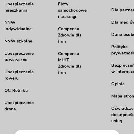
Ubezpieczenie
Floty
Dla partne
mieszkania
samochodowe
i leasingi
Dla medió
NNW
Indywidualne
Compensa
Dane oso
Zdrowie dla
NNW szkolne
firm
Polityka
prywatnośc
Ubezpieczenie
Compensa
turystyczne
MULTI
Bezpiecze
Zdrowie dla
w Internec
Ubezpieczenie
firm
roweru
Opinie
OC Rolnika
Mapa stron
Ubezpieczenie
Oświadcze
drona
dostępnośc
usług