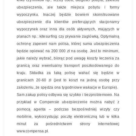
kilku czynników np.: liczby osób, długości pobytu, zakresu
ubezpieczenia, ale także miejsca pobytu i formy
wypoczynku. Inaczej będzie bowiem skonstruowane
ubezpieczenie dla klientów preferujących stacjonarny
wypoczynek oraz inna dla osób aktywnych, mających w
planach np.: kitesurfing czy pływanie żaglówką. Optymalną
ochronę zapewni nam polisa, której suma ubezpieczenia
będzie opiewać na 200 000 zł na osobę. Jest to minimum,
jakie należy wybrać, biorąc pod uwagę koszty leczenia za
granicą oraz ewentualny transport poszkodowanego do
kraju. Składka za taką polisę wahać się będzie w
granicach 20-60 zł (jest to koszt na jedną osobę przy
założeniu, że spędza ona tygodniowe wakacje w Europie).
Sam zakup polisy odbywa się szybko i bezproblemowo. Na
przykład w Compensie ubezpieczenie można nabyć z
pomocą agenta – podczas bezpośredniej wizyty czy
mobilnie, wykorzystując pocztę elektroniczną lub w kilka
minut za pośrednictwem strony internetowej
www.compensa.pl.