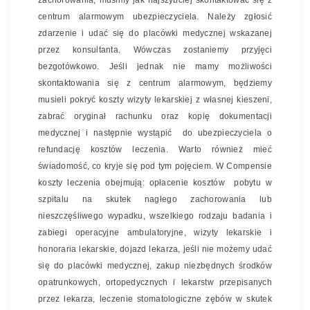
zachorowania, musimy jak najszybciej skontaktować się z
centrum alarmowym ubezpieczyciela. Należy zgłosić
zdarzenie i udać się do placówki medycznej wskazanej
przez konsultanta. Wówczas zostaniemy przyjęci
bezgotówkowo. Jeśli jednak nie mamy możliwości
skontaktowania się z centrum alarmowym, będziemy
musieli pokryć koszty wizyty lekarskiej z własnej kieszeni,
zabrać oryginał rachunku oraz kopię dokumentacji
medycznej i następnie wystąpić do ubezpieczyciela o
refundację kosztów leczenia. Warto również mieć
świadomość, co kryje się pod tym pojęciem. W Compensie
koszty leczenia obejmują: opłacenie kosztów pobytu w
szpitalu na skutek nagłego zachorowania lub
nieszczęśliwego wypadku, wszelkiego rodzaju badania i
zabiegi operacyjne ambulatoryjne, wizyty lekarskie i
honoraria lekarskie, dojazd lekarza, jeśli nie możemy udać
się do placówki medycznej, zakup niezbędnych środków
opatrunkowych, ortopedycznych i lekarstw przepisanych
przez lekarza, leczenie stomatologiczne zębów w skutek