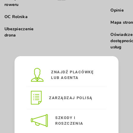
roweru
Opinie
OC Rolnika
Mapa stron
Ubezpieczenie
Oświadcze
drona
dostępnośc
usług
ZNAJDŹ PLACÓWKĘ
LUB AGENTA
ZARZĄDZAJ POLISĄ
SZKODY I
ROSZCZENIA