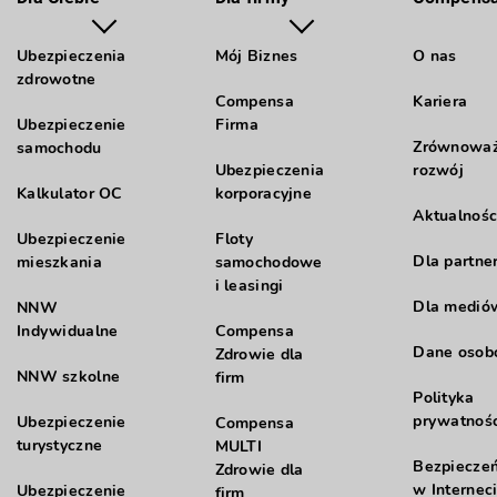
Ubezpieczenia
Mój Biznes
O nas
zdrowotne
Compensa
Kariera
Ubezpieczenie
Firma
Zrównowa
samochodu
Ubezpieczenia
rozwój
Kalkulator OC
korporacyjne
Aktualnośc
Ubezpieczenie
Floty
Dla partne
mieszkania
samochodowe
i leasingi
Dla medió
NNW
Indywidualne
Compensa
Dane oso
Zdrowie dla
NNW szkolne
firm
Polityka
prywatnośc
Ubezpieczenie
Compensa
turystyczne
MULTI
Bezpiecze
Zdrowie dla
w Internec
Ubezpieczenie
firm