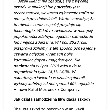
–
Jeżeli klienci nie zgadzają się z wyceną
szkody w aplikacji lub potrzebny jest
rzeczoznawca, wówczas zgłoszenie trafia do
naszych przedstawicieli. Warto zauważyć, że
tu również coraz częściej przydaje się
technologia. Widać to zwłaszcza w rosnącej
popularności zdalnych oględzin samochodu
lub miejsca zdarzenia. W I poł. 2020 roku
przeprowadziliśmy w ten sposób ponad jedną
czwartą oględzin w ramach polis
komunikacyjnych i majątkowych. Dla
porównania w I poł. 2019 roku było to
odpowiednio tylko 14,1% i 4,3%. W
rekordowym kwietniu w czasie epidemii
wykonywaliśmy zdalnie ponad 60% oględzin
– mówi Rafał Mosionek z Compensy.
Jak działa samodzielna likwidacja szkód?
Obsługa szkód zgłoszonych w aplikacji