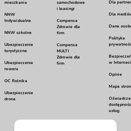
Dla partne
mieszkania
samochodowe
i leasingi
Dla medió
NNW
Indywidualne
Compensa
Dane oso
Zdrowie dla
NNW szkolne
firm
Polityka
prywatnośc
Ubezpieczenie
Compensa
turystyczne
MULTI
Bezpiecze
Zdrowie dla
w Internec
Ubezpieczenie
firm
roweru
Opinie
OC Rolnika
Mapa stron
Ubezpieczenie
Oświadcze
drona
dostępnośc
usług