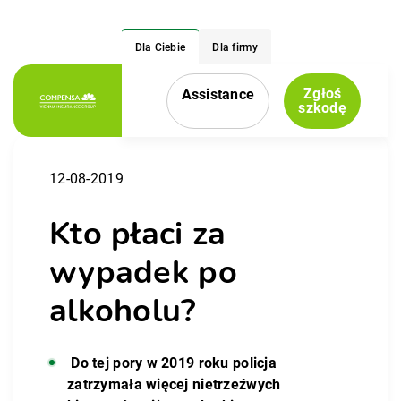
Dla Ciebie
Dla firmy
Zgłoś
Assistance
Menu nawigacyjne
szkodę
12-08-2019
Kto płaci za
wypadek po
alkoholu?
Do tej pory w 2019 roku policja
zatrzymała więcej nietrzeźwych