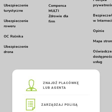
prywatnośc
Ubezpieczenie
Compensa
turystyczne
MULTI
Bezpiecze
Zdrowie dla
w Internec
Ubezpieczenie
firm
roweru
Opinie
OC Rolnika
Mapa stron
Ubezpieczenie
Oświadcze
drona
dostępnośc
usług
ZNAJDŹ PLACÓWKĘ
LUB AGENTA
ZARZĄDZAJ POLISĄ