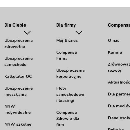
Dla Ciebie
Dla firmy
Compens
Ubezpieczenia
Mój Biznes
O nas
zdrowotne
Compensa
Kariera
Ubezpieczenie
Firma
Zrównowa
samochodu
Ubezpieczenia
rozwój
Kalkulator OC
korporacyjne
Aktualnośc
Ubezpieczenie
Floty
Dla partne
mieszkania
samochodowe
i leasingi
Dla medió
NNW
Indywidualne
Compensa
Dane oso
Zdrowie dla
NNW szkolne
firm
Polityka