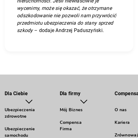
nieruchomości. Jeśli niewłaściwie je
wycenimy, może się okazać, że otrzymane
odszkodowanie nie pozwoli nam przywrócić
przedmiotu ubezpieczenia do stany sprzed
szkody
– dodaje Andrzej Paduszyński.
Dla Ciebie
Dla firmy
Compens
Ubezpieczenia
Mój Biznes
O nas
zdrowotne
Compensa
Kariera
Ubezpieczenie
Firma
Zrównowa
samochodu