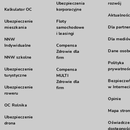
Ubezpieczenia
rozwój
Kalkulator OC
korporacyjne
Aktualnośc
Ubezpieczenie
Floty
Dla partne
mieszkania
samochodowe
i leasingi
Dla medió
NNW
Indywidualne
Compensa
Dane oso
Zdrowie dla
NNW szkolne
firm
Polityka
prywatnośc
Ubezpieczenie
Compensa
turystyczne
MULTI
Bezpiecze
Zdrowie dla
w Internec
Ubezpieczenie
firm
roweru
Opinie
OC Rolnika
Mapa stron
Ubezpieczenie
Oświadcze
drona
dostępnośc