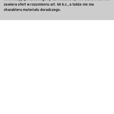
zawiera ofert w rozumieniu art. 66 k.c., a także nie ma
charakteru materiału doradczego.