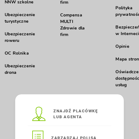
NNW szkolne
firm
Polityka
prywatnośc
Ubezpieczenie
Compensa
turystyczne
MULTI
Bezpiecze
Zdrowie dla
w Internec
Ubezpieczenie
firm
roweru
Opinie
OC Rolnika
Mapa stron
Ubezpieczenie
Oświadcze
drona
dostępnośc
usług
ZNAJDŹ PLACÓWKĘ
LUB AGENTA
ZARZĄDZAJ POLISĄ