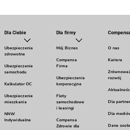
Dla Ciebie
Dla firmy
Compens
Ubezpieczenia
Mój Biznes
O nas
zdrowotne
Compensa
Kariera
Ubezpieczenie
Firma
Zrównowa
samochodu
Ubezpieczenia
rozwój
Kalkulator OC
korporacyjne
Aktualnośc
Ubezpieczenie
Floty
Dla partne
mieszkania
samochodowe
i leasingi
Dla medió
NNW
Indywidualne
Compensa
Dane oso
Zdrowie dla