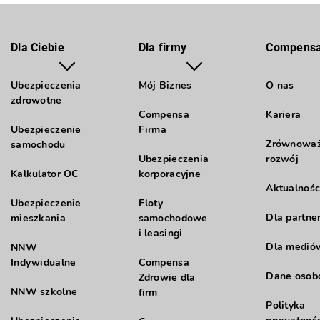
Dla Ciebie
Dla firmy
Compens
Ubezpieczenia
Mój Biznes
O nas
zdrowotne
Compensa
Kariera
Ubezpieczenie
Firma
Zrównowa
samochodu
Ubezpieczenia
rozwój
Kalkulator OC
korporacyjne
Aktualnośc
Ubezpieczenie
Floty
Dla partne
mieszkania
samochodowe
i leasingi
Dla medió
NNW
Indywidualne
Compensa
Dane oso
Zdrowie dla
NNW szkolne
firm
Polityka