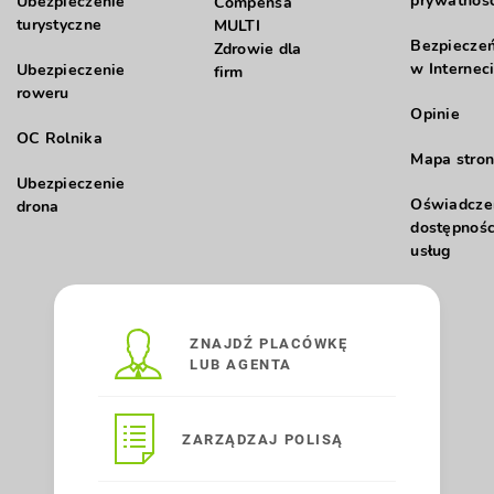
prywatnośc
Ubezpieczenie
Compensa
turystyczne
MULTI
Bezpiecze
Zdrowie dla
w Internec
Ubezpieczenie
firm
roweru
Opinie
OC Rolnika
Mapa stron
Ubezpieczenie
Oświadcze
drona
dostępnośc
usług
ZNAJDŹ PLACÓWKĘ
LUB AGENTA
ZARZĄDZAJ POLISĄ