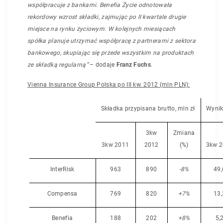
współpracuje z bankami. Benefia Życie odnotowała
rekordowy wzrost składki, zajmując po II kwartale drugie
miejsce na rynku życiowym. W kolejnych miesiącach
spółka planuje utrzymać współpracę z partnerami z sektora
bankowego, skupiając się przede wszystkim na produktach
ze składką regularną
”
– dodaje
Franz Fuchs
.
Vienna Insurance Group Polska po III kw. 2012 (mln PLN):
Składka przypisana brutto, mln zł
Wyni
k
3kw
Zmiana
3kw 2011
2012
(%)
3kw 
InterRisk
963
890
-8%
49,
Compensa
769
820
+7%
13,
Benefia
188
202
+8%
5,