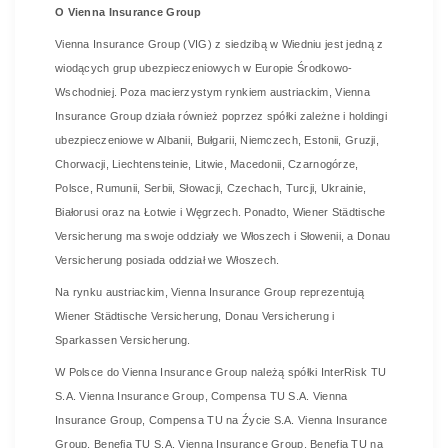
O Vienna Insurance Group
Vienna Insurance Group (VIG) z siedzibą w Wiedniu jest jedną z
wiodących grup ubezpieczeniowych w Europie Środkowo-
Wschodniej. Poza macierzystym rynkiem austriackim, Vienna
Insurance Group działa również poprzez spółki zależne i holdingi
ubezpieczeniowe w Albanii, Bułgarii, Niemczech, Estonii, Gruzji,
Chorwacji, Liechtensteinie, Litwie, Macedonii, Czarnogórze,
Polsce, Rumunii, Serbii, Słowacji, Czechach, Turcji, Ukrainie,
Białorusi oraz na Łotwie i Węgrzech. Ponadto, Wiener Städtische
Versicherung ma swoje oddziały we Włoszech i Słowenii, a Donau
Versicherung posiada oddział we Włoszech.
Na rynku austriackim, Vienna Insurance Group reprezentują
Wiener Städtische Versicherung, Donau Versicherung i
Sparkassen Versicherung.
W Polsce do Vienna Insurance Group należą spółki InterRisk TU
S.A. Vienna Insurance Group, Compensa TU S.A. Vienna
Insurance Group, Compensa TU na Źycie S.A. Vienna Insurance
Group, Benefia TU S.A. Vienna Insurance Group, Benefia TU na