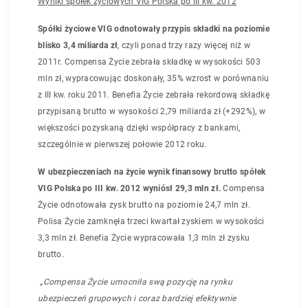
Wyniki spółek życiowych VIG Polska po III kw. 2012
Spółki życiowe VIG odnotowały przypis składki na poziomie
blisko 3,4 miliarda zł
, czyli ponad trzy razy więcej niż w
2011r.
Compensa Życie zebrała składkę w wysokości 503
mln zł, wypracowując doskonały, 35% wzrost w porównaniu
z III kw. roku 2011. Benefia Życie zebrała rekordową składkę
przypisaną brutto w wysokości 2,79 miliarda zł (+292%), w
większości pozyskaną dzięki współpracy z bankami,
szczególnie w pierwszej połowie 2012 roku.
W ubezpieczeniach na życie wynik finansowy brutto spółek
VIG Polska po III kw. 2012 wyniósł 29,3 mln zł.
Compensa
Życie odnotowała zysk brutto na poziomie 24,7 mln zł.
Polisa Życie zamknęła trzeci kwartał zyskiem w wysokości
3,3 mln zł. Benefia Życie wypracowała 1,3 mln zł zysku
brutto.
„Compensa Życie umocniła swą pozycję na rynku
ubezpieczeń grupowych i coraz bardziej efektywnie