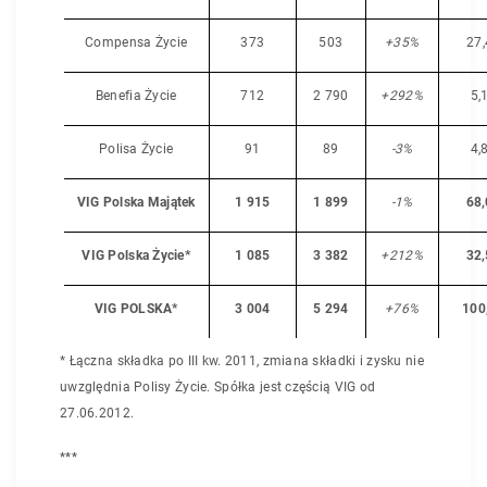
Compensa Życie
373
503
+35%
27,
Benefia Życie
712
2 790
+292%
5,
Polisa Życie
91
89
-3%
4,
VIG Polska Majątek
1 915
1 899
-1%
68,
VIG Polska Życie*
1 085
3 382
+212%
32,
VIG POLSKA*
3 004
5 294
+76%
100
* Łączna składka po III kw. 2011, zmiana składki i zysku nie
uwzględnia Polisy Życie. Spółka jest częścią VIG od
27.06.2012.
***