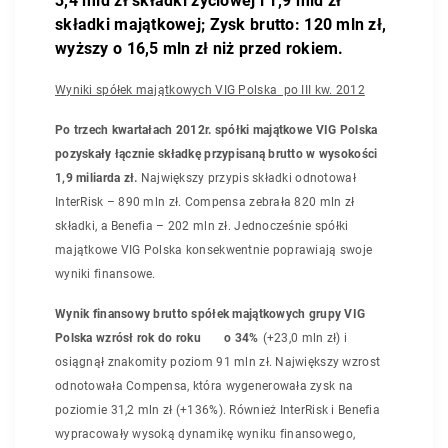
3,4 mld zł składki życiowej i 1,9 mld zł
składki majątkowej; Zysk brutto: 120 mln zł,
wyższy o 16,5 mln zł niż przed rokiem.
Wyniki spółek majątkowych VIG Polska po III kw. 2012
Po trzech kwartałach 2012r. spółki majątkowe VIG Polska
pozyskały łącznie składkę przypisaną brutto w wysokości
1,9 miliarda zł.
Największy przypis składki odnotował
InterRisk – 890 mln zł. Compensa zebrała 820 mln zł
składki, a Benefia – 202 mln zł. Jednocześnie spółki
majątkowe VIG Polska konsekwentnie poprawiają swoje
wyniki finansowe.
Wynik finansowy brutto spółek majątkowych grupy VIG
Polska wzrósł rok do roku o 34%
(+23,0 mln zł) i
osiągnął znakomity poziom 91
mln zł. Największy wzrost
odnotowała Compensa, która wygenerowała zysk na
poziomie 31,2 mln zł (+136%). Również InterRisk i Benefia
wypracowały wysoką dynamikę wyniku finansowego,