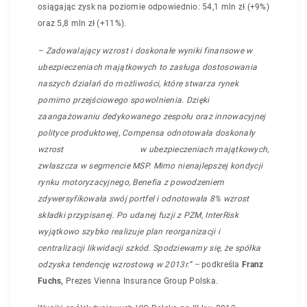
osiągając zysk na poziomie odpowiednio: 54,1 mln zł (+9%)
oraz 5,8 mln zł (+11%).
– Zadowalający wzrost i doskonałe wyniki finansowe w
ubezpieczeniach majątkowych to zasługa dostosowania
naszych działań do możliwości, które stwarza rynek
pomimo przejściowego spowolnienia. Dzięki
zaangażowaniu dedykowanego zespołu oraz innowacyjnej
polityce produktowej, Compensa odnotowała doskonały
wzrost w ubezpieczeniach majątkowych,
zwłaszcza w segmencie MSP. Mimo nienajlepszej kondycji
rynku motoryzacyjnego, Benefia z powodzeniem
zdywersyfikowała swój portfel i odnotowała 8% wzrost
składki przypisanej. Po udanej fuzji z PZM, InterRisk
wyjątkowo szybko realizuje plan reorganizacji i
centralizacji likwidacji szkód. Spodziewamy się, że spółka
odzyska tendencję wzrostową w 2013r.”
–
podkreśla
Franz
Fuchs,
Prezes Vienna Insurance Group Polska.