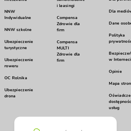
i leasingi
Dla medió
NNW
Indywidualne
Compensa
Dane oso
Zdrowie dla
NNW szkolne
firm
Polityka
prywatnośc
Ubezpieczenie
Compensa
turystyczne
MULTI
Bezpiecze
Zdrowie dla
w Internec
Ubezpieczenie
firm
roweru
Opinie
OC Rolnika
Mapa stron
Ubezpieczenie
Oświadcze
drona
dostępnośc
usług