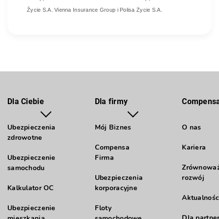
Źycie S.A. Vienna Insurance Group i Polisa Życie S.A.
Dla Ciebie
Dla firmy
Compens
Ubezpieczenia
Mój Biznes
O nas
zdrowotne
Compensa
Kariera
Ubezpieczenie
Firma
Zrównowa
samochodu
Ubezpieczenia
rozwój
Kalkulator OC
korporacyjne
Aktualnośc
Ubezpieczenie
Floty
Dla partne
mieszkania
samochodowe