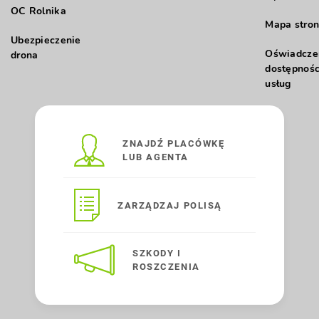
OC Rolnika
Mapa stron
Ubezpieczenie
Oświadcze
drona
dostępnośc
usług
ZNAJDŹ PLACÓWKĘ
LUB AGENTA
ZARZĄDZAJ POLISĄ
SZKODY I
ROSZCZENIA