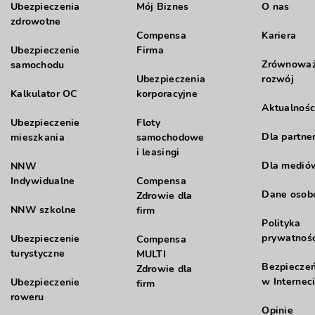
Ubezpieczenia
Mój Biznes
O nas
zdrowotne
Compensa
Kariera
Ubezpieczenie
Firma
Zrównowa
samochodu
Ubezpieczenia
rozwój
Kalkulator OC
korporacyjne
Aktualnośc
Ubezpieczenie
Floty
Dla partne
mieszkania
samochodowe
i leasingi
Dla medió
NNW
Indywidualne
Compensa
Dane oso
Zdrowie dla
NNW szkolne
firm
Polityka
prywatnośc
Ubezpieczenie
Compensa
turystyczne
MULTI
Bezpiecze
Zdrowie dla
w Internec
Ubezpieczenie
firm
roweru
Opinie