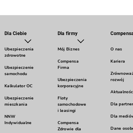
Dla Ciebie
Dla firmy
Compens
Ubezpieczenia
Mój Biznes
O nas
zdrowotne
Compensa
Kariera
Ubezpieczenie
Firma
Zrównowa
samochodu
Ubezpieczenia
rozwój
Kalkulator OC
korporacyjne
Aktualnośc
Ubezpieczenie
Floty
Dla partne
mieszkania
samochodowe
i leasingi
Dla medió
NNW
Indywidualne
Compensa
Dane oso
Zdrowie dla