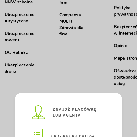
NNW szkolne
firm
Polityka
prywatnośc
Ubezpieczenie
Compensa
turystyczne
MULTI
Bezpiecze
Zdrowie dla
w Internec
Ubezpieczenie
firm
roweru
Opinie
OC Rolnika
Mapa stron
Ubezpieczenie
Oświadcze
drona
dostępnośc
usług
ZNAJDŹ PLACÓWKĘ
LUB AGENTA
ZARZĄDZAJ POLISĄ