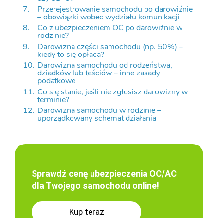
Przerejestrowanie samochodu po darowiźnie
– obowiązki wobec wydziału komunikacji
Co z ubezpieczeniem OC po darowiźnie w
rodzinie?
Darowizna części samochodu (np. 50%) –
kiedy to się opłaca?
Darowizna samochodu od rodzeństwa,
dziadków lub teściów – inne zasady
podatkowe
Co się stanie, jeśli nie zgłosisz darowizny w
terminie?
Darowizna samochodu w rodzinie –
uporządkowany schemat działania
Sprawdź cenę ubezpieczenia OC/AC
dla Twojego samochodu online!
Kup teraz