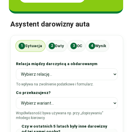
Asystent darowizny auta
Sytuacja
Daty
OC
Wynik
1
2
3
4
Relacja między darczyńcą a obdarowanym
To wpływa na zwolnienie podatkowe i formularz.
Co przekazujesz?
Współwłasność bywa używana np. przy „dopisywaniu”
młodego kierowcy.
Czy w ostatnich 5 latach były inne darowizny
od tej samej osoby?