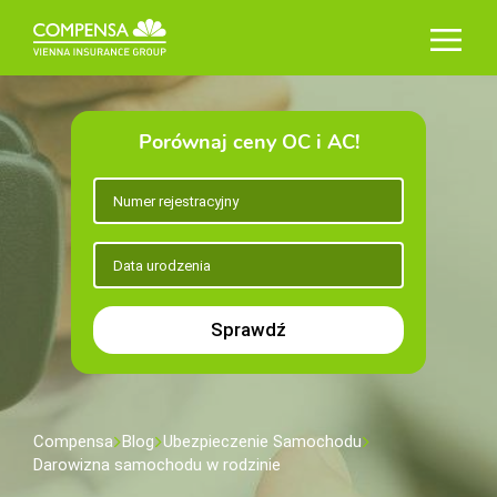
Porównaj ceny OC i AC!
Sprawdź
Compensa
Blog
Ubezpieczenie Samochodu
Darowizna samochodu w rodzinie