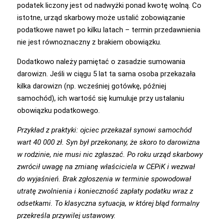
podatek liczony jest od nadwyżki ponad kwotę wolną. Co
istotne, urząd skarbowy może ustalić zobowiązanie
podatkowe nawet po kilku latach – termin przedawnienia
nie jest równoznaczny z brakiem obowiązku.
Dodatkowo należy pamiętać o zasadzie sumowania
darowizn. Jeśli w ciągu 5 lat ta sama osoba przekazała
kilka darowizn (np. wcześniej gotówkę, później
samochód), ich wartość się kumuluje przy ustalaniu
obowiązku podatkowego.
Przykład z praktyki: ojciec przekazał synowi samochód
wart 40 000 zł. Syn był przekonany, że skoro to darowizna
w rodzinie, nie musi nic zgłaszać. Po roku urząd skarbowy
zwrócił uwagę na zmianę właściciela w CEPiK i wezwał
do wyjaśnień. Brak zgłoszenia w terminie spowodował
utratę zwolnienia i konieczność zapłaty podatku wraz z
odsetkami. To klasyczna sytuacja, w której błąd formalny
przekreśla przywilej ustawowy.