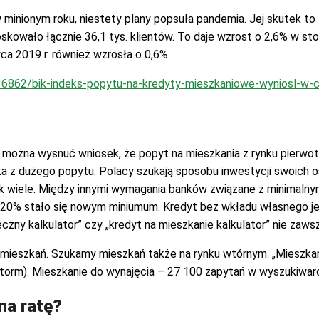
inionym roku, niestety plany popsuła pandemia. Jej skutek to 
kowało łącznie 36,1 tys. klientów. To daje wzrost o 2,6% w st
a 2019 r. również wzrosła o 0,6%.
536862/bik-indeks-popytu-na-kredyty-mieszkaniowe-wyniosl-w-
 można wysnuć wniosek, że popyt na mieszkania z rynku pierwot
a z dużego popytu. Polacy szukają sposobu inwestycji swoich o
nak wiele. Między innymi wymagania banków związane z minimaln
20% stało się nowym miniumum. Kredyt bez wkładu własnego jes
eczny kalkulator” czy „kredyt na mieszkanie kalkulator” nie zaw
mieszkań. Szukamy mieszkań także na rynku wtórnym. „Mieszkan
torm). Mieszkanie do wynajęcia – 27 100 zapytań w wyszukiwar
na ratę?