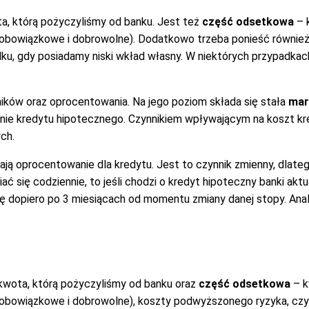
ta, którą pożyczyliśmy od banku. Jest też
część odsetkowa
– 
 (obowiązkowe i dobrowolne). Dodatkowo trzeba ponieść równie
, gdy posiadamy niski wkład własny. W niektórych przypadkach p
ików oraz oprocentowania. Na jego poziom składa się stała
mar
nie kredytu hipotecznego. Czynnikiem wpływającym na koszt kr
ch.
ją oprocentowanie dla kredytu. Jest to czynnik zmienny, dlateg
się codziennie, to jeśli chodzi o kredyt hipoteczny banki aktua
ię dopiero po 3 miesiącach od momentu zmiany danej stopy. An
i kwota, którą pożyczyliśmy od banku oraz
część odsetkowa
– k
 (obowiązkowe i dobrowolne), koszty podwyższonego ryzyka, cz