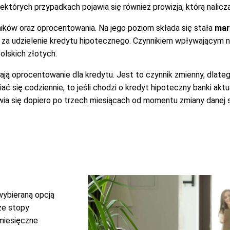
których przypadkach pojawia się również prowizja, którą nalicza
ików oraz oprocentowania. Na jego poziom składa się stała
mar
 za udzielenie kredytu hipotecznego. Czynnikiem wpływającym n
olskich złotych.
ją oprocentowanie dla kredytu. Jest to czynnik zmienny, dlateg
się codziennie, to jeśli chodzi o kredyt hipoteczny banki aktua
wia się dopiero po trzech miesiącach od momentu zmiany danej 
 wybieraną opcją
ze stopy
 miesięczne