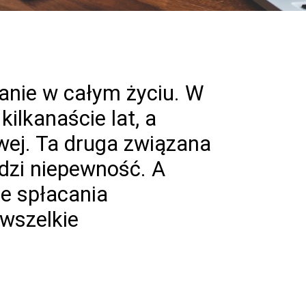
zanie w całym życiu. W
lkanaście lat, a
owej. Ta druga związana
odzi niepewność. A
ie spłacania
wszelkie