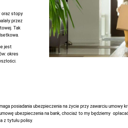
y oraz stopy
alały przez
towej. Tak
odsetkowa.
ie jest
ów: okres
yszłości.
 wymaga posiadania ubezpieczenia na życie przy zawarciu umowy 
ć umowę ubezpieczenia na bank, chociaż to my będziemy opłaca
z tytułu polisy.