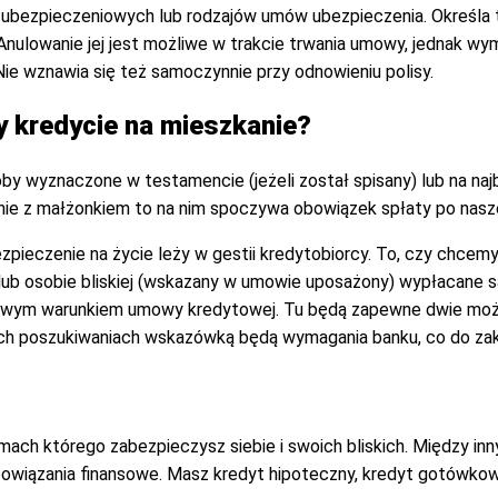
ubezpieczeniowych lub rodzajów umów ubezpieczenia. Określa t
nulowanie jej jest możliwe w trakcie trwania umowy, jednak wym
e wznawia się też samoczynnie przy odnowieniu polisy.
zy kredycie na mieszkanie?
y wyznaczone w testamencie (jeżeli został spisany) lub na najbl
lnie z małżonkiem to na nim spoczywa obowiązek spłaty po nasze
bezpieczenie na życie leży w gestii kredytobiorcy. To, czy chc
m lub osobie bliskiej (wskazany w umowie uposażony) wypłacane s
owym warunkiem umowy kredytowej. Tu będą zapewne dwie możli
ych poszukiwaniach wskazówką będą wymagania banku, co do zakr
mach którego zabezpieczysz siebie i swoich bliskich. Między in
owiązania finansowe. Masz kredyt hipoteczny, kredyt gotówko