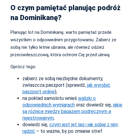
O czym pamiętać planując podróż
na Dominikanę?
Planując lot na Dominikanę, warto pamiętać przede
wszystkim o odpowiednim przygotowaniu. Zabierz ze
sobą nie tylko letnie ubrania, ale również odzież
przeciwdeszczową, która ochroni Cię przed ulewą.
Oprócz tego:
zabierz ze sobą niezbędne dokumenty,
zwłaszcza paszport (sprawdź,
jak wyrobić
paszport online
);
na pokład samolotu wnieś
walizki o
odpowiednich wymiarach
oraz dowiedz się,
jakie
są różnice między bagażem podręcznym a
rejestrowanym
;
dowiedz się,
czym jest jet lag i jak sobie z nim
radzić
– to ważne, by po zmianie stref