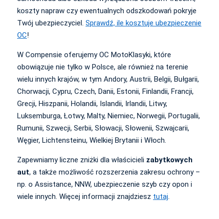
koszty napraw czy ewentualnych odszkodowań pokryje
Twój ubezpieczyciel.
Sprawdź, ile kosztuje ubezpieczenie
OC
!
W Compensie oferujemy OC MotoKlasyki, które
obowiązuje nie tylko w Polsce, ale również na terenie
wielu innych krajów, w tym Andory, Austrii, Belgii, Bułgarii,
Chorwacji, Cypru, Czech, Danii, Estonii, Finlandii, Francji,
Grecji, Hiszpanii, Holandii, Islandii, Irlandii, Litwy,
Luksemburga, Łotwy, Malty, Niemiec, Norwegii, Portugalii,
Rumunii, Szwecji, Serbii, Słowacji, Słowenii, Szwajcarii,
Węgier, Lichtensteinu, Wielkiej Brytanii i Włoch.
Zapewniamy liczne zniżki dla właścicieli
zabytkowych
aut
, a także możliwość rozszerzenia zakresu ochrony –
np. o Assistance, NNW, ubezpieczenie szyb czy opon i
wiele innych. Więcej informacji znajdziesz
tutaj
.