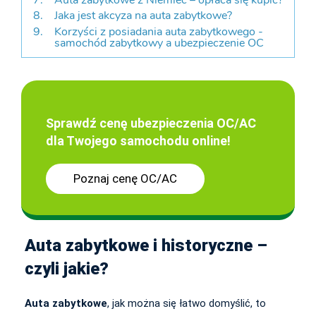
Auta zabytkowe z Niemiec – opłaca się kupić?
Jaka jest akcyza na auta zabytkowe?
Korzyści z posiadania auta zabytkowego -
samochód zabytkowy a ubezpieczenie OC
Sprawdź cenę ubezpieczenia OC/AC
dla Twojego samochodu online!
Poznaj cenę OC/AC
Auta zabytkowe i historyczne –
czyli jakie?
Auta zabytkowe
, jak można się łatwo domyślić, to