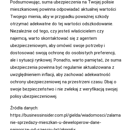
Podsumowując, suma ubezpieczenia na Twojej polisie
mieszkaniowej powinna odpowiadać aktualnej wartości
Twojego mienia, aby w przypadku poważnej szkody
otrzymać adekwatne do tej wartości odszkodowanie.
Niezależnie od tego, czy jesteś właścicielem czy
najemcą, warto skontaktować się z agentem
ubezpieczeniowym, aby omówić swoje potrzeby i
dostosować swoją ochronę do osobistych preferencji,
ale i sytuacji rynkowej. Ponadto, warto pamiętać, że suma
ubezpieczenia powinna być regularnie aktualizowana z
uwzględnieniem inflacji, aby zachować adekwatność
ochrony ubezpieczeniowej na przestrzeni czasu. Dbaj o
swoje bezpieczeństwo i nie zwlekaj z weryfikacją swojej
polisy ubezpieczeniowej.
Źródła danych:
https://businessinsider.com.pl/gielda/wiadomosci/zalama
nie-sprzedazy-mieszkan-u-deweloperow-dane-
najgorsze-od-szesciu-lat/qknrn6x