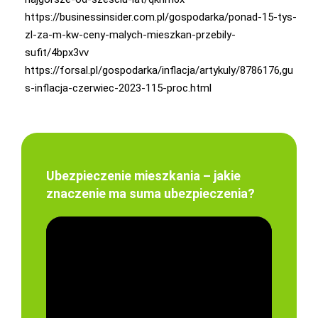
https://businessinsider.com.pl/gospodarka/ponad-15-tys-
zl-za-m-kw-ceny-malych-mieszkan-przebily-
sufit/4bpx3vv
https://forsal.pl/gospodarka/inflacja/artykuly/8786176,gu
s-inflacja-czerwiec-2023-115-proc.html
Ubezpieczenie mieszkania – jakie
znaczenie ma suma ubezpieczenia?