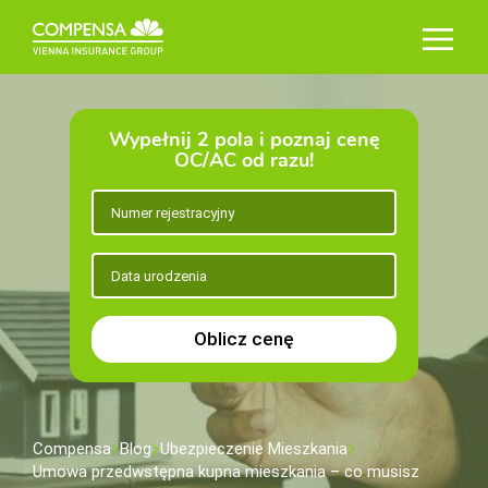
Wypełnij 2 pola i poznaj cenę
OC/AC od razu!
Oblicz cenę
Compensa
Blog
Ubezpieczenie Mieszkania
Umowa przedwstępna kupna mieszkania – co musisz