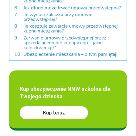
kupna mieszkania?
Jak długo może trwać umowa przedwstępna?
Ile wynosi zaliczka przy umowie
przedwstępnej?
Ile kosztuje zawarcie umowy przedwstępnej
kupna mieszkania?
Zerwanie umowy przedwstępnej przez
sprzedającego lub kupującego – jakie
konsekwencje?
Ubezpieczenie mieszkania – o tym pamiętaj!
Kup ubezpieczenie NNW szkolne dla
Twojego dziecka
Kup teraz